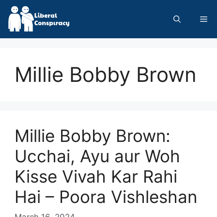
Skip
to
Me
content
Millie Bobby Brown
Millie Bobby Brown:
Ucchai, Ayu aur Woh
Kisse Vivah Kar Rahi
Hai – Poora Vishleshan
March 16, 2024