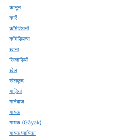
कानून
कारें
कॉमेडियनों
कॉमेडियन्स
खाना
खिलाड़ियों
खेल
खेलकूद
गाड़ियां
गानेबाज
गायक
गायक (Gāyak)
गायक/गायिका