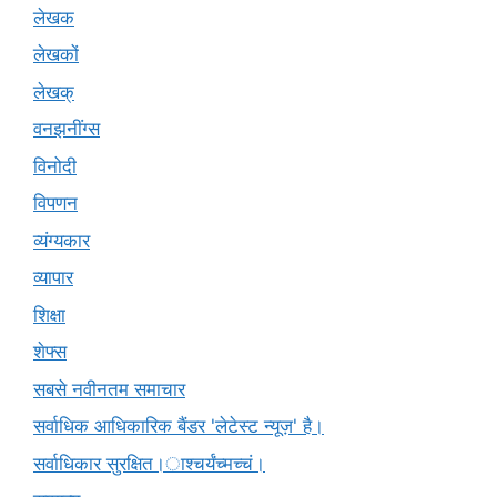
लेखक
लेखकों
लेखक्
वनझनींग्स
विनोदी
विपणन
व्यंग्यकार
व्यापार
शिक्षा
शेफ्स
सबसे नवीनतम समाचार
सर्वाधिक आधिकारिक बैंडर 'लेटेस्ट न्यूज़' है।
सर्वाधिकार सुरक्षित।ाश्चर्यंच्मच्चं।