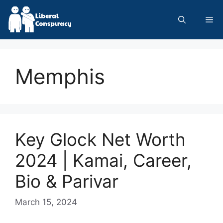
Skip
to
Me
content
Memphis
Key Glock Net Worth
2024 | Kamai, Career,
Bio & Parivar
March 15, 2024