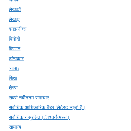
लेखकों
लेखक्
वनझनींग्स
विनोदी
विपणन
व्यंग्यकार
व्यापार
शिक्षा
शेफ्स
सबसे नवीनतम समाचार
सर्वाधिक आधिकारिक बैंडर 'लेटेस्ट न्यूज़' है।
सर्वाधिकार सुरक्षित।ाश्चर्यंच्मच्चं।
सामान्य