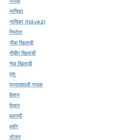
नायक
नायिका
नायिका (Nāyikā)
निर्माता
नीबा खिलाड़ी
नीबीए खिलाड़ी
नेबा खिलाड़ी
पशु
प्रभावशाली गायक
फ़ैशन
फैशन
बलगमी
ब्लॉग
भोजन