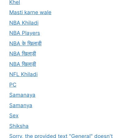
Khel
Masti karne wale
NBA Khiladi
NBA Players
NBA के खिलाड़ी
NBA खिलाड़ी
NBA खिलाड़ी
NFL Khiladi
PC
Samanaya
Samanya
Sex
Shiksha
Sorry, the provided text "General" doesn't