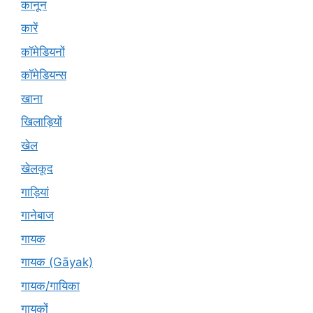
कानून
कारें
कॉमेडियनों
कॉमेडियन्स
खाना
खिलाड़ियों
खेल
खेलकूद
गाड़ियां
गानेबाज
गायक
गायक (Gāyak)
गायक/गायिका
गायकों