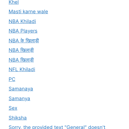
Khel
Masti karne wale
NBA Khiladi
NBA Players
NBA के खिलाड़ी
NBA खिलाड़ी
NBA खिलाड़ी
NFL Khiladi
PC
Samanaya
Samanya
Sex
Shiksha
Sorry, the provided text "General" doesn't