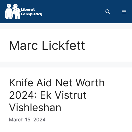
Skip
to
Me
content
Marc Lickfett
Knife Aid Net Worth
2024: Ek Vistrut
Vishleshan
March 15, 2024