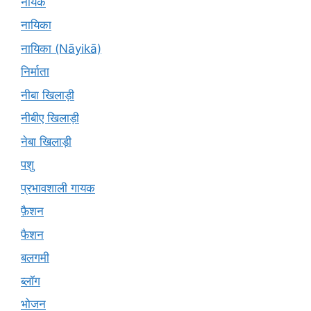
नायक
नायिका
नायिका (Nāyikā)
निर्माता
नीबा खिलाड़ी
नीबीए खिलाड़ी
नेबा खिलाड़ी
पशु
प्रभावशाली गायक
फ़ैशन
फैशन
बलगमी
ब्लॉग
भोजन