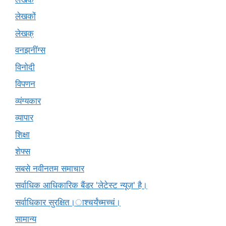
लेखकों
लेखक्
वनझनींग्स
विनोदी
विपणन
व्यंग्यकार
व्यापार
शिक्षा
शेफ्स
सबसे नवीनतम समाचार
सर्वाधिक आधिकारिक बैंडर 'लेटेस्ट न्यूज़' है।
सर्वाधिकार सुरक्षित।ाश्चर्यंच्मच्चं।
सामान्य