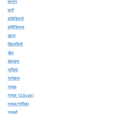
कानून
कारें
कॉमेडियनों
कॉमेडियन्स
खाना
खिलाड़ियों
खेल
खेलकूद
गाड़ियां
गानेबाज
गायक
गायक (Gāyak)
गायक/गायिका
गायकों