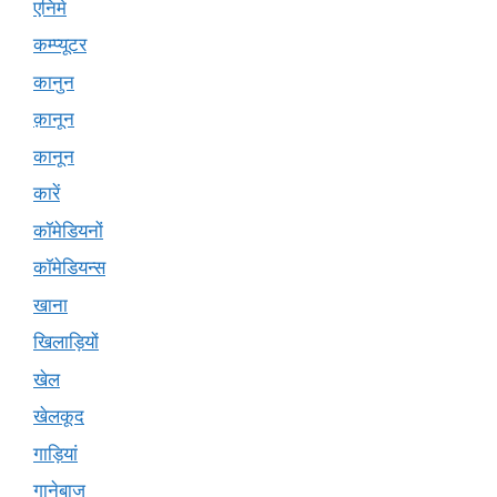
एनिमे
कम्प्यूटर
कानुन
क़ानून
कानून
कारें
कॉमेडियनों
कॉमेडियन्स
खाना
खिलाड़ियों
खेल
खेलकूद
गाड़ियां
गानेबाज