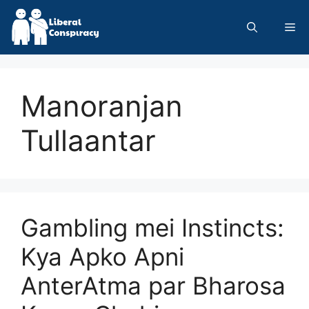
Skip
to
Me
content
Manoranjan
Tullaantar
Gambling mei Instincts:
Kya Apko Apni
AnterAtma par Bharosa