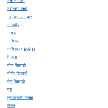
नयी नायिका
नवीनतम खबरें
नवीनतम समाचार
नाटकीय
नायक
नायिका
नायिका (Nāyikā)
निर्माता
नीबा खिलाड़ी
नीबीए खिलाड़ी
नेबा खिलाड़ी
पशु
प्रभावशाली गायक
फ़ैशन