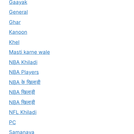
Gaayak
General
Ghar
Kanoon
Khel
Masti karne wale
NBA Khiladi
NBA Players
NBA के खिलाड़ी
NBA खिलाड़ी
NBA खिलाड़ी
NFL Khiladi
PC
Samanaya