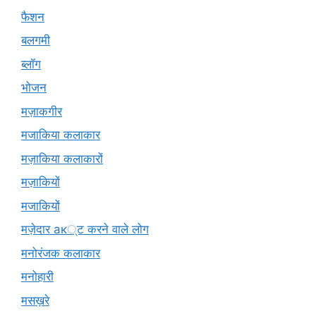
फैशन
बलगमी
ब्लॉग
भोजन
मज़ाकगीर
मजाकिया कलाकार
मज़ाकिया कलाकारों
मज़ाकियों
मजाकियों
मज़ेदार ак्ट करने वाले लोग
मनोरंजक कलाकार
मनोहारी
मसख़रे