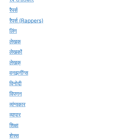
रैपर्स
रैपर्स (Rappers)
लिंग
लेखक
लेखकों
लेखक्
वनझनींग्स
विनोदी
विपणन
व्यंग्यकार
व्यापार
शिक्षा
शेफ्स