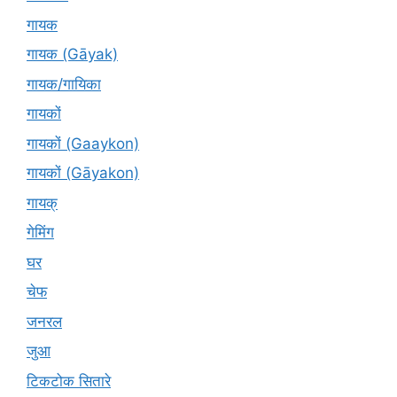
गायक
गायक (Gāyak)
गायक/गायिका
गायकों
गायकों (Gaaykon)
गायकों (Gāyakon)
गायक्
गेमिंग
घर
चेफ
जनरल
जुआ
टिकटोक सितारे