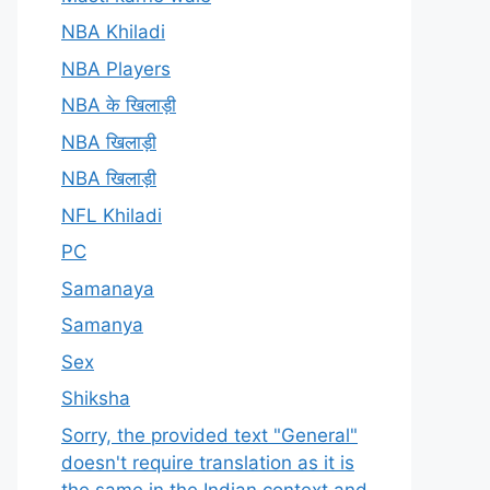
NBA Khiladi
NBA Players
NBA के खिलाड़ी
NBA खिलाड़ी
NBA खिलाड़ी
NFL Khiladi
PC
Samanaya
Samanya
Sex
Shiksha
Sorry, the provided text "General"
doesn't require translation as it is
the same in the Indian context and