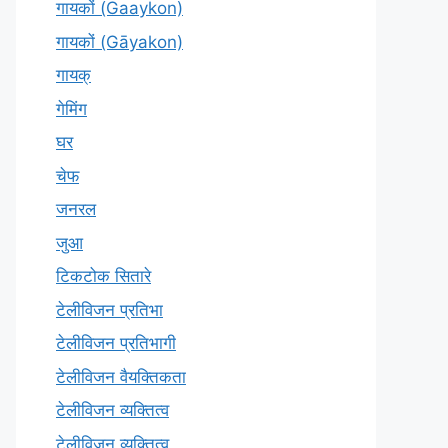
गायकों (Gaaykon)
गायकों (Gāyakon)
गायक्
गेमिंग
घर
चेफ
जनरल
जुआ
टिकटोक सितारे
टेलीविजन प्रतिभा
टेलीविजन प्रतिभागी
टेलीविजन वैयक्तिकता
टेलीविजन व्यक्तित्व
टेलीविज़न व्यक्तित्व