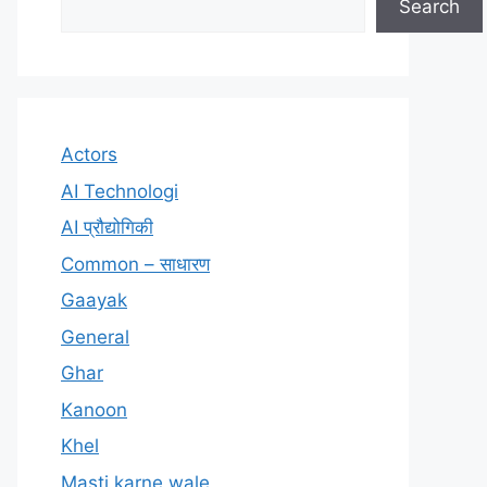
Search
Actors
AI Technologi
AI प्रौद्योगिकी
Common – साधारण
Gaayak
General
Ghar
Kanoon
Khel
Masti karne wale