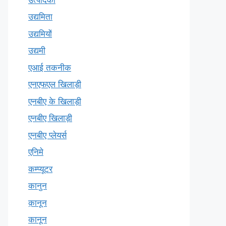
उद्यमिता
उद्यमियों
उद्यमी
एआई तकनीक
एनएफएल खिलाड़ी
एनबीए के खिलाड़ी
एनबीए खिलाड़ी
एनबीए प्लेयर्स
एनिमे
कम्प्यूटर
कानुन
क़ानून
कानून