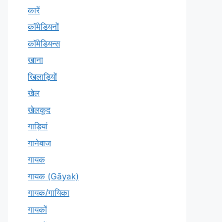
कारें
कॉमेडियनों
कॉमेडियन्स
खाना
खिलाड़ियों
खेल
खेलकूद
गाड़ियां
गानेबाज
गायक
गायक (Gāyak)
गायक/गायिका
गायकों