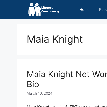
Skip
to
Home
Rap
content
Maia Knight
Maia Knight Net Wor
Bio
March 16, 2024
Maia Knight एक अमेरिकी TikTok स्टार, Instagram 