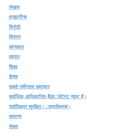
लेखक्
वनझनींग्स
विनोदी
विपणन
व्यंग्यकार
व्यापार
शिक्षा
शेफ्स
सबसे नवीनतम समाचार
सर्वाधिक आधिकारिक बैंडर 'लेटेस्ट न्यूज़' है।
सर्वाधिकार सुरक्षित।ाश्चर्यंच्मच्चं।
सामान्य
सेक्स