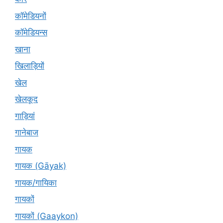
कॉमेडियनों
कॉमेडियन्स
खाना
खिलाड़ियों
खेल
खेलकूद
गाड़ियां
गानेबाज
गायक
गायक (Gāyak)
गायक/गायिका
गायकों
गायकों (Gaaykon)