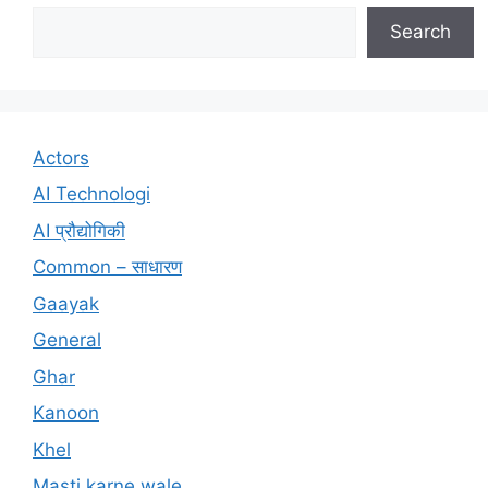
Search
Actors
AI Technologi
AI प्रौद्योगिकी
Common – साधारण
Gaayak
General
Ghar
Kanoon
Khel
Masti karne wale