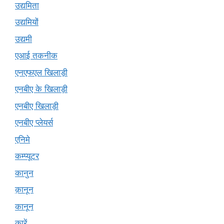
उद्यमिता
उद्यमियों
उद्यमी
एआई तकनीक
एनएफएल खिलाड़ी
एनबीए के खिलाड़ी
एनबीए खिलाड़ी
एनबीए प्लेयर्स
एनिमे
कम्प्यूटर
कानुन
क़ानून
कानून
कारें