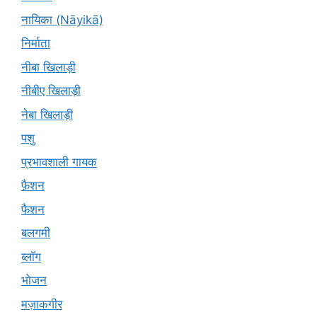
नायिका (Nāyikā)
निर्माता
नीबा खिलाड़ी
नीबीए खिलाड़ी
नेबा खिलाड़ी
पशु
प्रभावशाली गायक
फ़ैशन
फैशन
बलगमी
ब्लॉग
भोजन
मज़ाकगीर