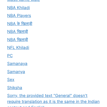
NBA Khiladi
NBA Players
NBA के खिलाड़ी
NBA खिलाड़ी
NBA खिलाड़ी
NFL Khiladi
PC
Samanaya
Samanya
Sex
Shiksha
Sorry, the provided text "General" doesn't
require translation as it is the same in the Indian