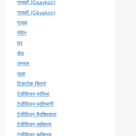
गायकों (Gaaykon)
गायकों (Gāyakon)
गायक्
गेमिंग
घर
चेफ
जनरल
जुआ
टिकटोक सितारे
टेलीविजन प्रतिभा
टेलीविजन प्रतिभागी
टेलीविजन वैयक्तिकता
टेलीविजन व्यक्तित्व
टेलीविज़न व्यक्तित्व