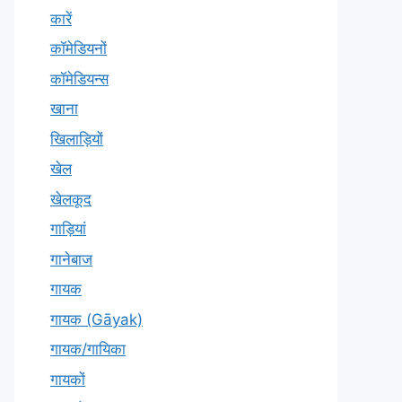
कारें
कॉमेडियनों
कॉमेडियन्स
खाना
खिलाड़ियों
खेल
खेलकूद
गाड़ियां
गानेबाज
गायक
गायक (Gāyak)
गायक/गायिका
गायकों