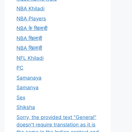
NBA Khiladi
NBA Players
NBA के खिलाड़ी
NBA खिलाड़ी
NBA खिलाड़ी
NFL Khiladi
PC
Samanaya
Samanya
Sex
Shiksha
Sorry, the provided text "General"
doesn't require translation as it is
the same in the Indian context and