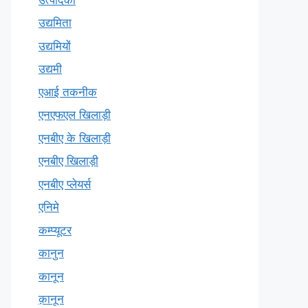
उद्यमिता
उद्यमियों
उद्यमी
एआई तकनीक
एनएफएल खिलाड़ी
एनबीए के खिलाड़ी
एनबीए खिलाड़ी
एनबीए प्लेयर्स
एनिमे
कम्प्यूटर
कानुन
कानून
क़ानून