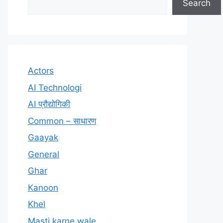
Search
Actors
AI Technologi
AI प्रौद्योगिकी
Common – साधारण
Gaayak
General
Ghar
Kanoon
Khel
Masti karne wale