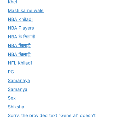
Khel
Masti karne wale
NBA Khiladi
NBA Players
NBA के खिलाड़ी
NBA खिलाड़ी
NBA खिलाड़ी
NFL Khiladi
PC
Samanaya
Samanya
Sex
Shiksha
Sorry, the provided text "General" doesn't