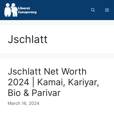
Skip
to
Me
content
Jschlatt
Jschlatt Net Worth
2024 | Kamai, Kariyar,
Bio & Parivar
March 16, 2024