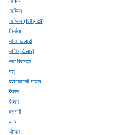
नायक
नायिका
नायिका (Nāyikā)
निर्माता
नीबा खिलाड़ी
नीबीए खिलाड़ी
नेबा खिलाड़ी
पशु
प्रभावशाली गायक
फैशन
फ़ैशन
बलगमी
ब्लॉग
भोजन