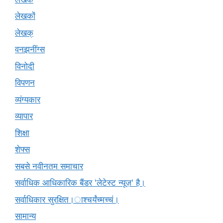
लेखकों
लेखक्
वनझनींग्स
विनोदी
विपणन
व्यंग्यकार
व्यापार
शिक्षा
शेफ्स
सबसे नवीनतम समाचार
सर्वाधिक आधिकारिक बैंडर 'लेटेस्ट न्यूज़' है।
सर्वाधिकार सुरक्षित।ाश्चर्यंच्मच्चं।
सामान्य