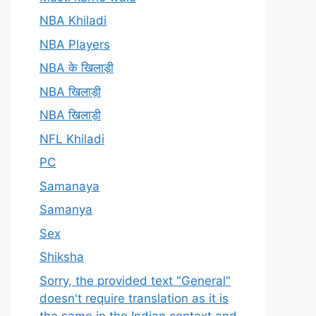
NBA Khiladi
NBA Players
NBA के खिलाड़ी
NBA खिलाड़ी
NBA खिलाड़ी
NFL Khiladi
PC
Samanaya
Samanya
Sex
Shiksha
Sorry, the provided text "General"
doesn't require translation as it is
the same in the Indian context and