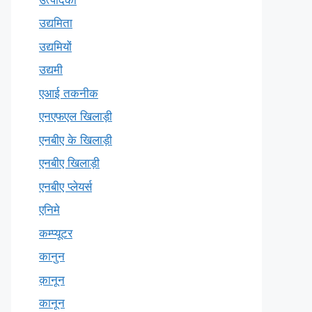
उद्यमिता
उद्यमियों
उद्यमी
एआई तकनीक
एनएफएल खिलाड़ी
एनबीए के खिलाड़ी
एनबीए खिलाड़ी
एनबीए प्लेयर्स
एनिमे
कम्प्यूटर
कानुन
क़ानून
कानून