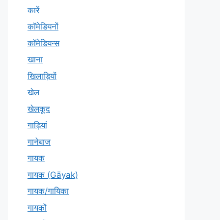
कारें
कॉमेडियनों
कॉमेडियन्स
खाना
खिलाड़ियों
खेल
खेलकूद
गाड़ियां
गानेबाज
गायक
गायक (Gāyak)
गायक/गायिका
गायकों