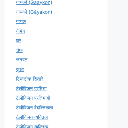
गायकों (Gaaykon)
गायकों (Gāyakon)
गायक्
गेमिंग
घर
चेफ
जनरल
जुआ
टिकटोक सितारे
टेलीविजन प्रतिभा
टेलीविजन प्रतिभागी
टेलीविजन वैयक्तिकता
टेलीविजन व्यक्तित्व
टेलीविज़न व्यक्तित्व