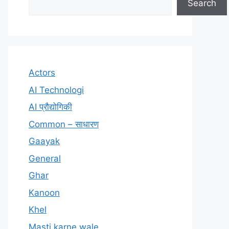
Search
Actors
AI Technologi
AI प्रौद्योगिकी
Common – साधारण
Gaayak
General
Ghar
Kanoon
Khel
Masti karne wale