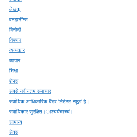
लेखक्
वनझनींग्स
विनोदी
विपणन
व्यंग्यकार
व्यापार
शिक्षा
शेफ्स
सबसे नवीनतम समाचार
सर्वाधिक आधिकारिक बैंडर 'लेटेस्ट न्यूज़' है।
सर्वाधिकार सुरक्षित।ाश्चर्यंच्मच्चं।
सामान्य
सेक्स