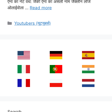
ऐना का नेट वर्थ: जैकी ऐना का असली नाम जैक्लीन लॉंजे
ओलाईवोला …
Read more
Categories
Youtubers (यूट्यूबर्स)
Search