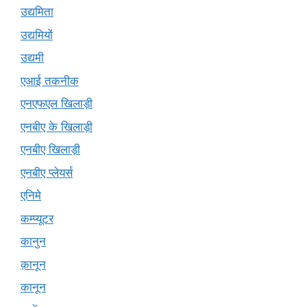
उद्यमिता
उद्यमियों
उद्यमी
एआई तकनीक
एनएफएल खिलाड़ी
एनबीए के खिलाड़ी
एनबीए खिलाड़ी
एनबीए प्लेयर्स
एनिमे
कम्प्यूटर
कानुन
क़ानून
कानून