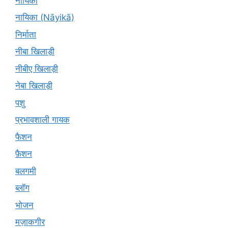
नायिका
नायिका (Nāyikā)
निर्माता
नीबा खिलाड़ी
नीबीए खिलाड़ी
नेबा खिलाड़ी
पशु
प्रभावशाली गायक
फैशन
फ़ैशन
बलगमी
ब्लॉग
भोजन
मज़ाकगीर