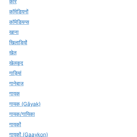
कारें
कॉमेडियनों
कॉमेडियन्स
खाना
खिलाड़ियों
खेल
खेलकूद
गाड़ियां
गानेबाज
गायक
गायक (Gāyak)
गायक/गायिका
गायकों
गायकों (Gaaykon)