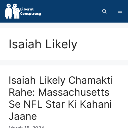
Skip
to
Me
content
Isaiah Likely
Isaiah Likely Chamakti
Rahe: Massachusetts
Se NFL Star Ki Kahani
Jaane
March 15, 2024