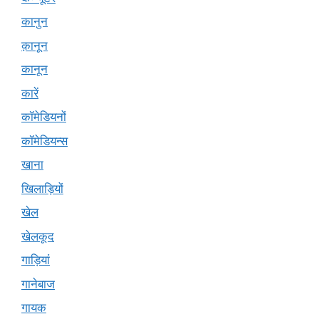
कानुन
क़ानून
कानून
कारें
कॉमेडियनों
कॉमेडियन्स
खाना
खिलाड़ियों
खेल
खेलकूद
गाड़ियां
गानेबाज
गायक