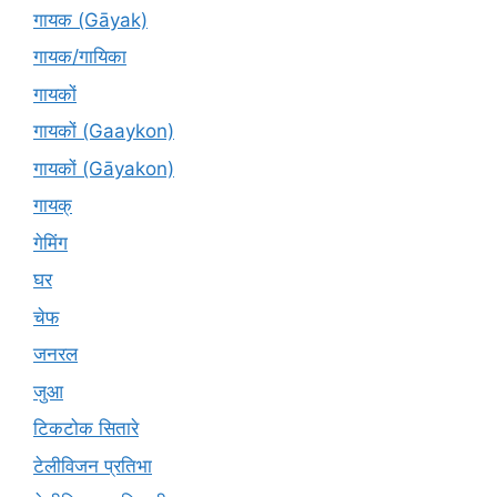
गायक (Gāyak)
गायक/गायिका
गायकों
गायकों (Gaaykon)
गायकों (Gāyakon)
गायक्
गेमिंग
घर
चेफ
जनरल
जुआ
टिकटोक सितारे
टेलीविजन प्रतिभा