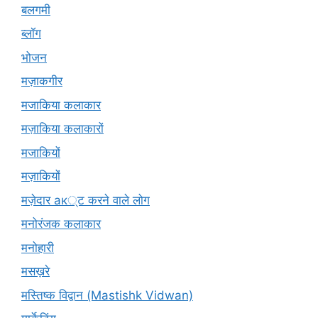
बलगमी
ब्लॉग
भोजन
मज़ाकगीर
मजाकिया कलाकार
मज़ाकिया कलाकारों
मजाकियों
मज़ाकियों
मज़ेदार ак्ट करने वाले लोग
मनोरंजक कलाकार
मनोहारी
मसख़रे
मस्तिष्क विद्वान (Mastishk Vidwan)