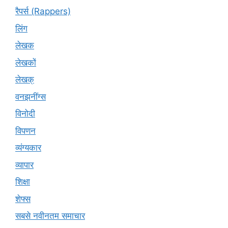
रैपर्स (Rappers)
लिंग
लेखक
लेखकों
लेखक्
वनझनींग्स
विनोदी
विपणन
व्यंग्यकार
व्यापार
शिक्षा
शेफ्स
सबसे नवीनतम समाचार