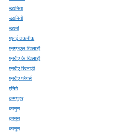
उद्यमिता
उद्यमियों
उद्यमी
एआई तकनीक
एनएफएल खिलाड़ी
एनबीए के खिलाड़ी
एनबीए खिलाड़ी
एनबीए प्लेयर्स
एनिमे
कम्प्यूटर
कानुन
क़ानून
कानून