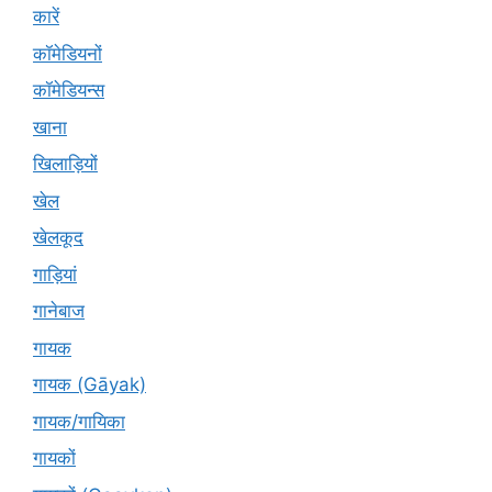
कारें
कॉमेडियनों
कॉमेडियन्स
खाना
खिलाड़ियों
खेल
खेलकूद
गाड़ियां
गानेबाज
गायक
गायक (Gāyak)
गायक/गायिका
गायकों