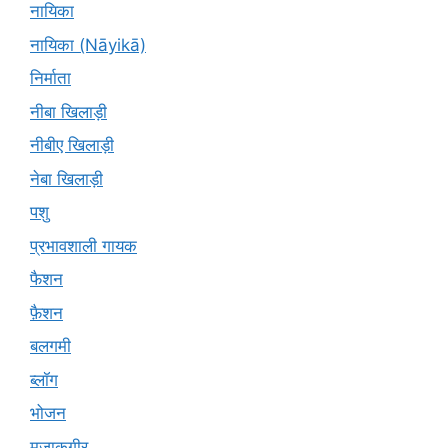
नायिका
नायिका (Nāyikā)
निर्माता
नीबा खिलाड़ी
नीबीए खिलाड़ी
नेबा खिलाड़ी
पशु
प्रभावशाली गायक
फैशन
फ़ैशन
बलगमी
ब्लॉग
भोजन
मज़ाकगीर