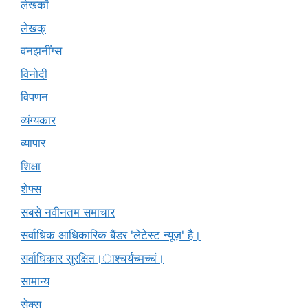
लेखकों
लेखक्
वनझनींग्स
विनोदी
विपणन
व्यंग्यकार
व्यापार
शिक्षा
शेफ्स
सबसे नवीनतम समाचार
सर्वाधिक आधिकारिक बैंडर 'लेटेस्ट न्यूज़' है।
सर्वाधिकार सुरक्षित।ाश्चर्यंच्मच्चं।
सामान्य
सेक्स