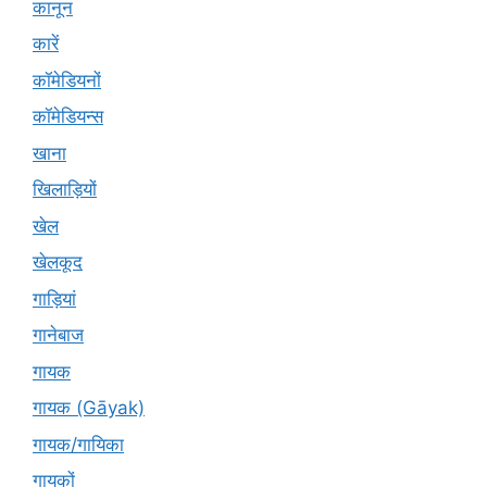
कानून
कारें
कॉमेडियनों
कॉमेडियन्स
खाना
खिलाड़ियों
खेल
खेलकूद
गाड़ियां
गानेबाज
गायक
गायक (Gāyak)
गायक/गायिका
गायकों