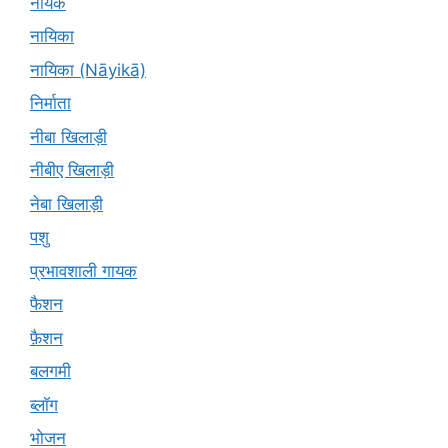
नायक
नायिका
नायिका (Nāyikā)
निर्माता
नीबा खिलाड़ी
नीबीए खिलाड़ी
नेबा खिलाड़ी
पशु
प्रभावशाली गायक
फैशन
फ़ैशन
बलगमी
ब्लॉग
भोजन