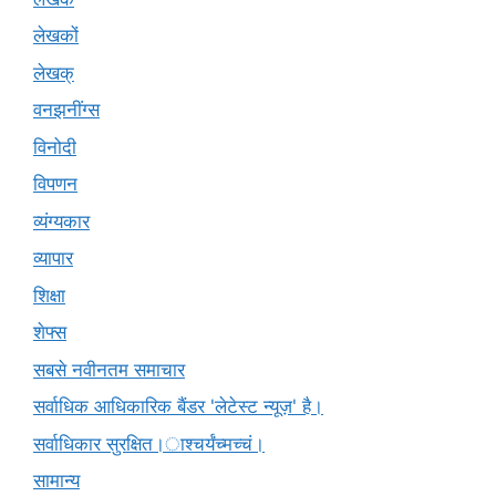
लेखकों
लेखक्
वनझनींग्स
विनोदी
विपणन
व्यंग्यकार
व्यापार
शिक्षा
शेफ्स
सबसे नवीनतम समाचार
सर्वाधिक आधिकारिक बैंडर 'लेटेस्ट न्यूज़' है।
सर्वाधिकार सुरक्षित।ाश्चर्यंच्मच्चं।
सामान्य