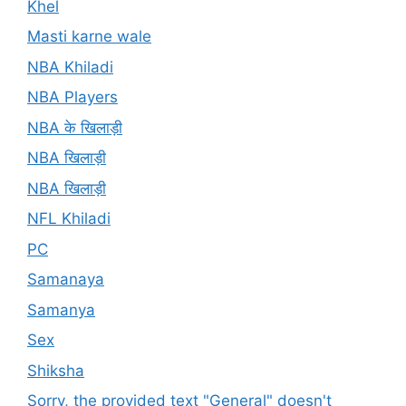
Khel
Masti karne wale
NBA Khiladi
NBA Players
NBA के खिलाड़ी
NBA खिलाड़ी
NBA खिलाड़ी
NFL Khiladi
PC
Samanaya
Samanya
Sex
Shiksha
Sorry, the provided text "General" doesn't