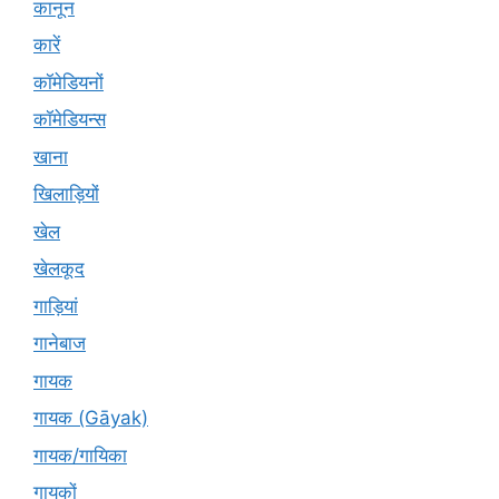
कानून
कारें
कॉमेडियनों
कॉमेडियन्स
खाना
खिलाड़ियों
खेल
खेलकूद
गाड़ियां
गानेबाज
गायक
गायक (Gāyak)
गायक/गायिका
गायकों