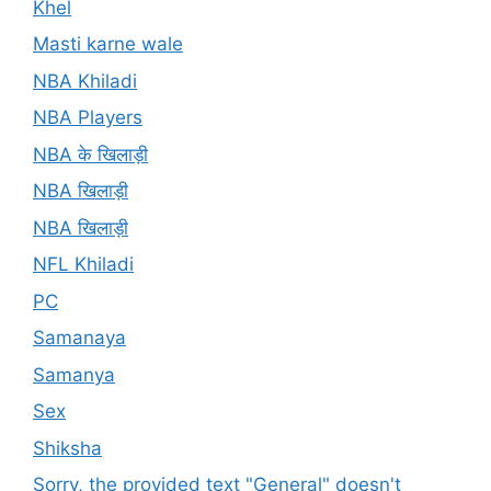
Khel
Masti karne wale
NBA Khiladi
NBA Players
NBA के खिलाड़ी
NBA खिलाड़ी
NBA खिलाड़ी
NFL Khiladi
PC
Samanaya
Samanya
Sex
Shiksha
Sorry, the provided text "General" doesn't