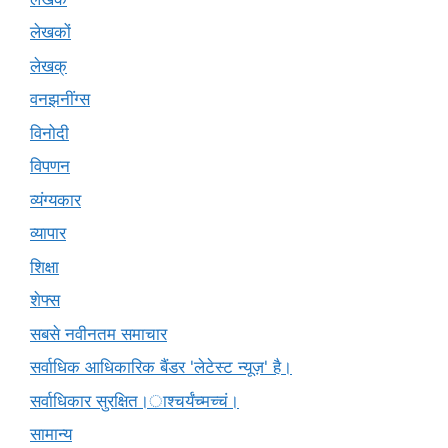
लेखकों
लेखक्
वनझनींग्स
विनोदी
विपणन
व्यंग्यकार
व्यापार
शिक्षा
शेफ्स
सबसे नवीनतम समाचार
सर्वाधिक आधिकारिक बैंडर 'लेटेस्ट न्यूज़' है।
सर्वाधिकार सुरक्षित।ाश्चर्यंच्मच्चं।
सामान्य