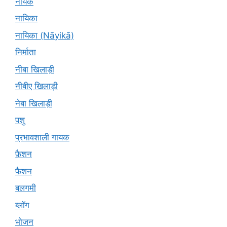
नायक
नायिका
नायिका (Nāyikā)
निर्माता
नीबा खिलाड़ी
नीबीए खिलाड़ी
नेबा खिलाड़ी
पशु
प्रभावशाली गायक
फ़ैशन
फैशन
बलगमी
ब्लॉग
भोजन