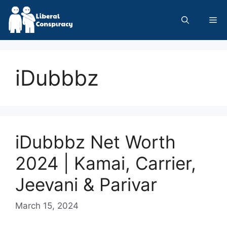
Skip
to
Me
content
iDubbbz
iDubbbz Net Worth
2024 | Kamai, Carrier,
Jeevani & Parivar
March 15, 2024