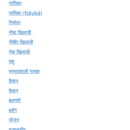
नायिका
नायिका (Nāyikā)
निर्माता
नीबा खिलाड़ी
नीबीए खिलाड़ी
नेबा खिलाड़ी
पशु
प्रभावशाली गायक
फ़ैशन
फैशन
बलगमी
ब्लॉग
भोजन
मज़ाकगीर