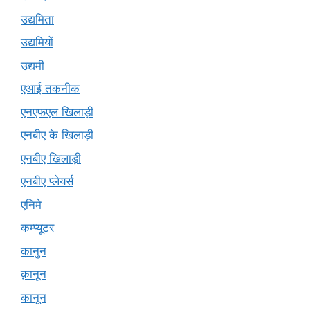
उद्यमिता
उद्यमियों
उद्यमी
एआई तकनीक
एनएफएल खिलाड़ी
एनबीए के खिलाड़ी
एनबीए खिलाड़ी
एनबीए प्लेयर्स
एनिमे
कम्प्यूटर
कानुन
क़ानून
कानून