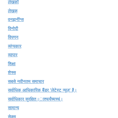
लेखकों
लेखक्
वनझनींग्स
विनोदी
विपणन
व्यंग्यकार
व्यापार
शिक्षा
शेफ्स
सबसे नवीनतम समाचार
सर्वाधिक आधिकारिक बैंडर 'लेटेस्ट न्यूज़' है।
सर्वाधिकार सुरक्षित।ाश्चर्यंच्मच्चं।
सामान्य
सेक्स