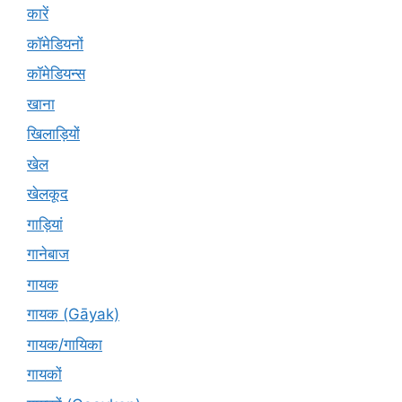
कारें
कॉमेडियनों
कॉमेडियन्स
खाना
खिलाड़ियों
खेल
खेलकूद
गाड़ियां
गानेबाज
गायक
गायक (Gāyak)
गायक/गायिका
गायकों