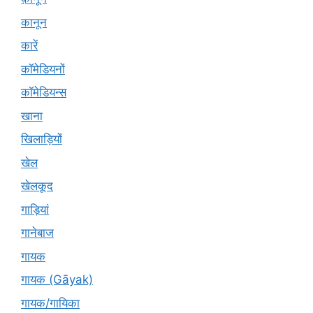
कानून
कारें
कॉमेडियनों
कॉमेडियन्स
खाना
खिलाड़ियों
खेल
खेलकूद
गाड़ियां
गानेबाज
गायक
गायक (Gāyak)
गायक/गायिका