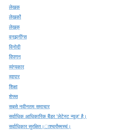
लेखक
लेखकों
लेखक्
वनझनींग्स
विनोदी
विपणन
व्यंग्यकार
व्यापार
शिक्षा
शेफ्स
सबसे नवीनतम समाचार
सर्वाधिक आधिकारिक बैंडर 'लेटेस्ट न्यूज़' है।
सर्वाधिकार सुरक्षित।ाश्चर्यंच्मच्चं।