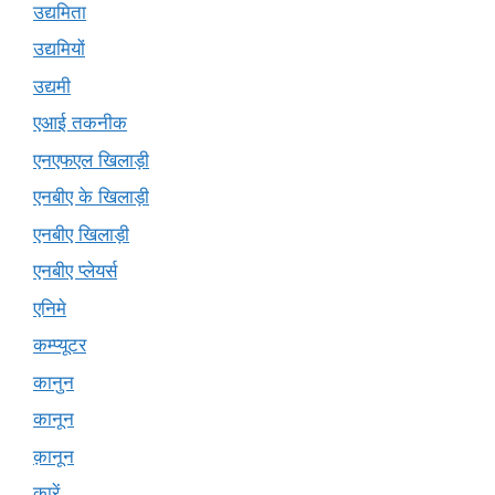
उद्यमिता
उद्यमियों
उद्यमी
एआई तकनीक
एनएफएल खिलाड़ी
एनबीए के खिलाड़ी
एनबीए खिलाड़ी
एनबीए प्लेयर्स
एनिमे
कम्प्यूटर
कानुन
कानून
क़ानून
कारें