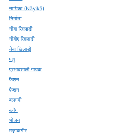
नायिका (Nāyikā)
निर्माता
नीबा खिलाड़ी
नीबीए खिलाड़ी
नेबा खिलाड़ी
पशु
प्रभावशाली गायक
फैशन
फ़ैशन
बलगमी
ब्लॉग
भोजन
मज़ाकगीर