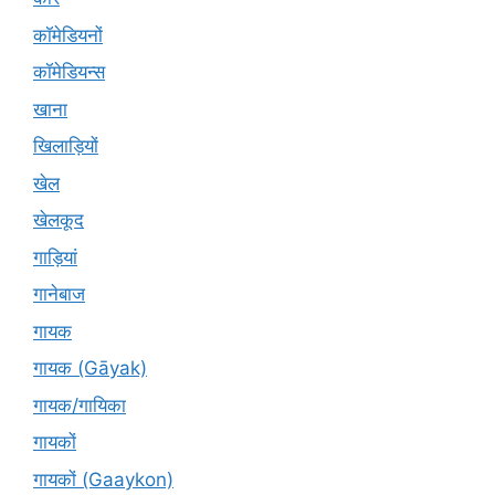
कॉमेडियनों
कॉमेडियन्स
खाना
खिलाड़ियों
खेल
खेलकूद
गाड़ियां
गानेबाज
गायक
गायक (Gāyak)
गायक/गायिका
गायकों
गायकों (Gaaykon)