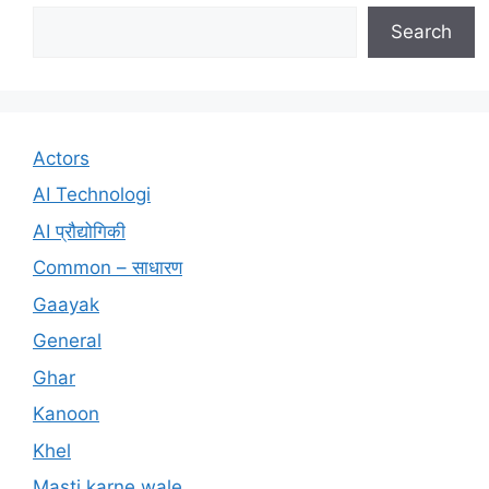
Search
Actors
AI Technologi
AI प्रौद्योगिकी
Common – साधारण
Gaayak
General
Ghar
Kanoon
Khel
Masti karne wale