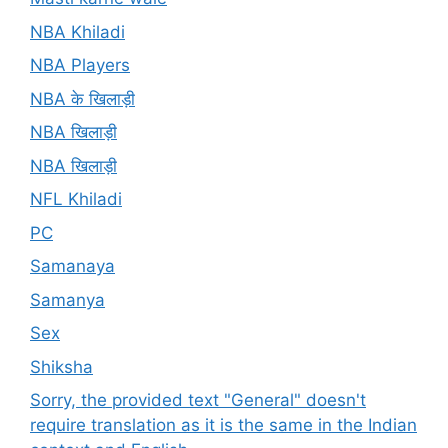
NBA Khiladi
NBA Players
NBA के खिलाड़ी
NBA खिलाड़ी
NBA खिलाड़ी
NFL Khiladi
PC
Samanaya
Samanya
Sex
Shiksha
Sorry, the provided text "General" doesn't
require translation as it is the same in the Indian