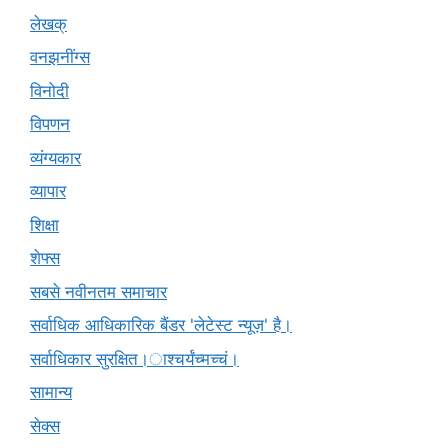
लेखक्
वनझनींग्स
विनोदी
विपणन
व्यंग्यकार
व्यापार
शिक्षा
शेफ्स
सबसे नवीनतम समाचार
सर्वाधिक आधिकारिक बैंडर 'लेटेस्ट न्यूज़' है।
सर्वाधिकार सुरक्षित।ाश्चर्यंच्मच्चं।
सामान्य
सेक्स