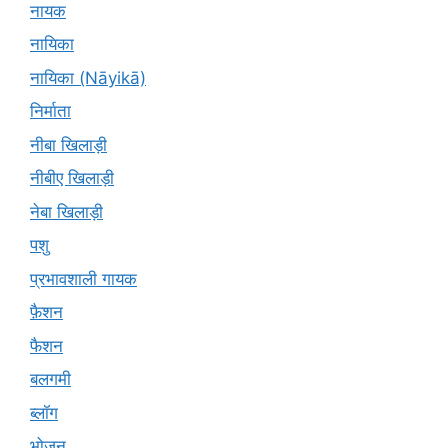
नायक
नायिका
नायिका (Nāyikā)
निर्माता
नीबा खिलाड़ी
नीबीए खिलाड़ी
नेबा खिलाड़ी
पशु
प्रभावशाली गायक
फ़ैशन
फैशन
बलगमी
ब्लॉग
भोजन