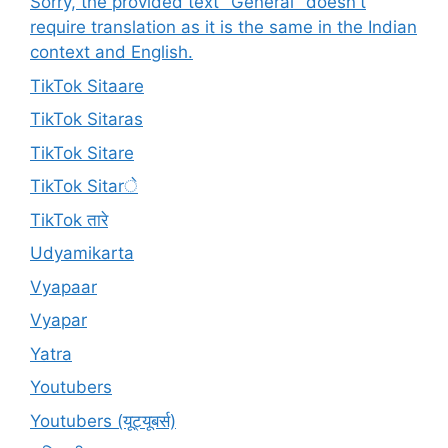
Sorry, the provided text "General" doesn't
require translation as it is the same in the Indian
context and English.
TikTok Sitaare
TikTok Sitaras
TikTok Sitare
TikTok Sitarे
TikTok तारे
Udyamikarta
Vyapaar
Vyapar
Yatra
Youtubers
Youtubers (यूट्यूबर्स)