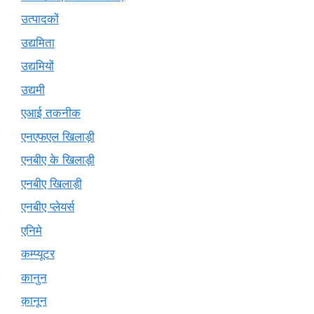
उत्पादकों
उद्यमिता
उद्यमियों
उद्यमी
एआई तकनीक
एनएफएल खिलाड़ी
एनबीए के खिलाड़ी
एनबीए खिलाड़ी
एनबीए प्लेयर्स
एनिमे
कम्प्यूटर
कानुन
क़ानून