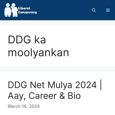
Skip
to
Me
content
DDG ka
moolyankan
DDG Net Mulya 2024 |
Aay, Career & Bio
March 16, 2024