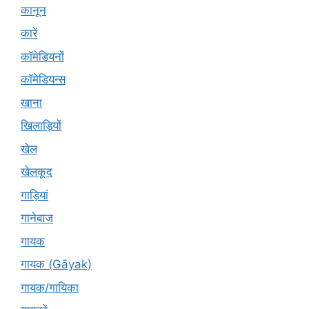
कानून
कारें
कॉमेडियनों
कॉमेडियन्स
खाना
खिलाड़ियों
खेल
खेलकूद
गाड़ियां
गानेबाज
गायक
गायक (Gāyak)
गायक/गायिका