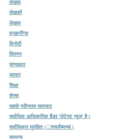
लेखक
लेखकों
लेखक्
वनझनींग्स
विनोदी
विपणन
व्यंग्यकार
व्यापार
शिक्षा
शेफ्स
सबसे नवीनतम समाचार
सर्वाधिक आधिकारिक बैंडर 'लेटेस्ट न्यूज़' है।
सर्वाधिकार सुरक्षित।ाश्चर्यंच्मच्चं।
सामान्य