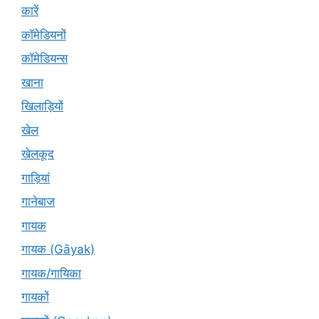
कारें
कॉमेडियनों
कॉमेडियन्स
खाना
खिलाड़ियों
खेल
खेलकूद
गाड़ियां
गानेबाज
गायक
गायक (Gāyak)
गायक/गायिका
गायकों