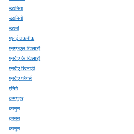
उद्यमिता
उद्यमियों
उद्यमी
एआई तकनीक
एनएफएल खिलाड़ी
एनबीए के खिलाड़ी
एनबीए खिलाड़ी
एनबीए प्लेयर्स
एनिमे
कम्प्यूटर
कानुन
क़ानून
कानून