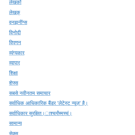
लेखकों
लेखक्
वनझनींग्स
विनोदी
विपणन
व्यंग्यकार
व्यापार
शिक्षा
शेफ्स
सबसे नवीनतम समाचार
सर्वाधिक आधिकारिक बैंडर 'लेटेस्ट न्यूज़' है।
सर्वाधिकार सुरक्षित।ाश्चर्यंच्मच्चं।
सामान्य
सेक्स