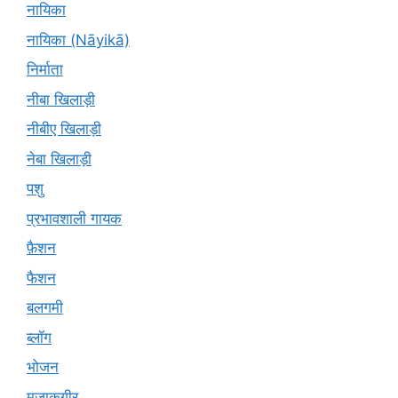
नायिका
नायिका (Nāyikā)
निर्माता
नीबा खिलाड़ी
नीबीए खिलाड़ी
नेबा खिलाड़ी
पशु
प्रभावशाली गायक
फ़ैशन
फैशन
बलगमी
ब्लॉग
भोजन
मज़ाकगीर