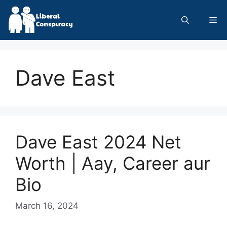
Skip
to
Me
content
Dave East
Dave East 2024 Net
Worth | Aay, Career aur
Bio
March 16, 2024