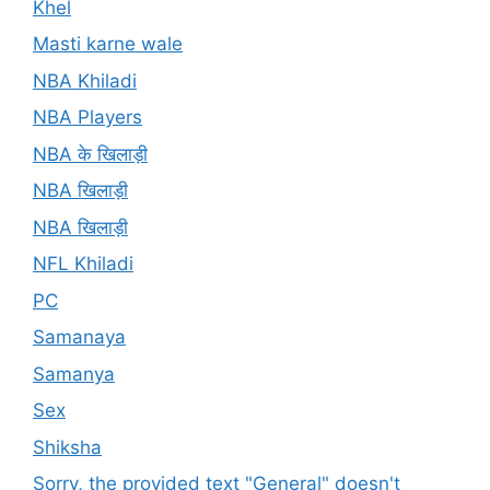
Khel
Masti karne wale
NBA Khiladi
NBA Players
NBA के खिलाड़ी
NBA खिलाड़ी
NBA खिलाड़ी
NFL Khiladi
PC
Samanaya
Samanya
Sex
Shiksha
Sorry, the provided text "General" doesn't