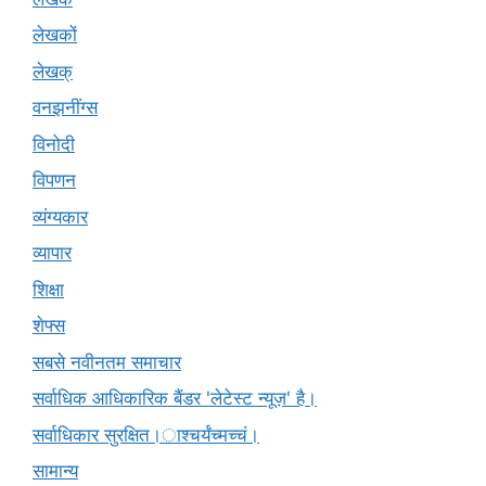
लेखकों
लेखक्
वनझनींग्स
विनोदी
विपणन
व्यंग्यकार
व्यापार
शिक्षा
शेफ्स
सबसे नवीनतम समाचार
सर्वाधिक आधिकारिक बैंडर 'लेटेस्ट न्यूज़' है।
सर्वाधिकार सुरक्षित।ाश्चर्यंच्मच्चं।
सामान्य