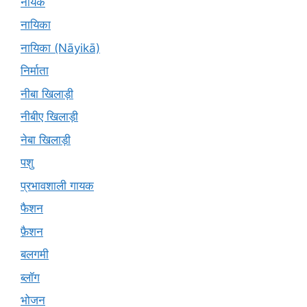
नायक
नायिका
नायिका (Nāyikā)
निर्माता
नीबा खिलाड़ी
नीबीए खिलाड़ी
नेबा खिलाड़ी
पशु
प्रभावशाली गायक
फैशन
फ़ैशन
बलगमी
ब्लॉग
भोजन