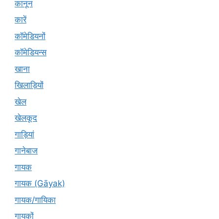
कानून
कारें
कॉमेडियनों
कॉमेडियन्स
खाना
खिलाड़ियों
खेल
खेलकूद
गाड़ियां
गानेबाज
गायक
गायक (Gāyak)
गायक/गायिका
गायकों