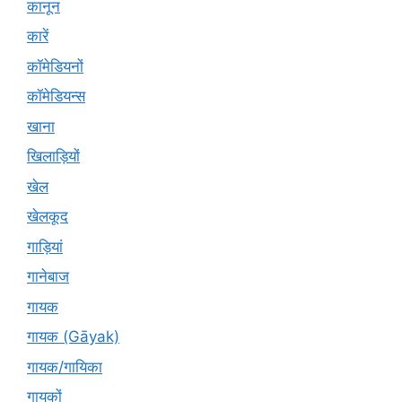
कानून
कारें
कॉमेडियनों
कॉमेडियन्स
खाना
खिलाड़ियों
खेल
खेलकूद
गाड़ियां
गानेबाज
गायक
गायक (Gāyak)
गायक/गायिका
गायकों