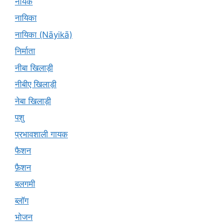
नायक
नायिका
नायिका (Nāyikā)
निर्माता
नीबा खिलाड़ी
नीबीए खिलाड़ी
नेबा खिलाड़ी
पशु
प्रभावशाली गायक
फैशन
फ़ैशन
बलगमी
ब्लॉग
भोजन