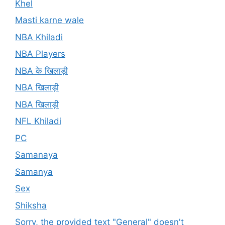
Khel
Masti karne wale
NBA Khiladi
NBA Players
NBA के खिलाड़ी
NBA खिलाड़ी
NBA खिलाड़ी
NFL Khiladi
PC
Samanaya
Samanya
Sex
Shiksha
Sorry, the provided text "General" doesn't