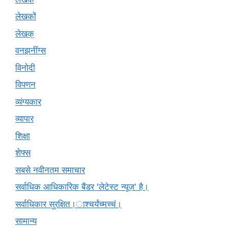
लेखकों
लेखक्
वनझनींग्स
विनोदी
विपणन
व्यंग्यकार
व्यापार
शिक्षा
शेफ्स
सबसे नवीनतम समाचार
सर्वाधिक आधिकारिक बैंडर 'लेटेस्ट न्यूज़' है।
सर्वाधिकार सुरक्षित।ाश्चर्यंच्मच्चं।
सामान्य