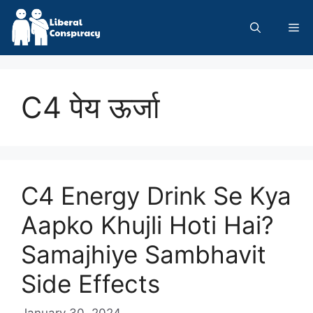
Skip
to
Me
content
C4 पेय ऊर्जा
C4 Energy Drink Se Kya
Aapko Khujli Hoti Hai?
Samajhiye Sambhavit
Side Effects
January 30, 2024