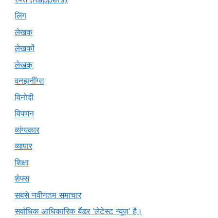
लिंग
लेखक
लेखकों
लेखक्
वनझनींग्स
विनोदी
विपणन
व्यंग्यकार
व्यापार
शिक्षा
शेफ्स
सबसे नवीनतम समाचार
सर्वाधिक आधिकारिक बैंडर 'लेटेस्ट न्यूज़' है।