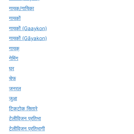
गायक/गायिका
गायकों
गायकों (Gaaykon)
गायकों (Gāyakon)
गायक्
गेमिंग
घर
चेफ
जनरल
जुआ
टिकटोक सितारे
टेलीविजन प्रतिभा
टेलीविजन प्रतिभागी