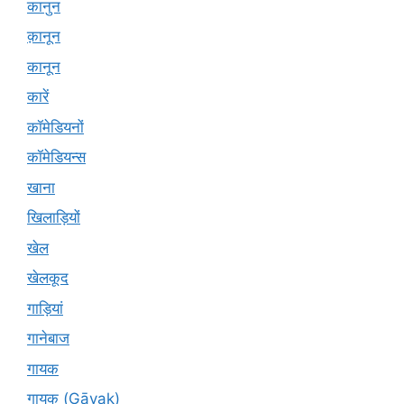
कानुन
क़ानून
कानून
कारें
कॉमेडियनों
कॉमेडियन्स
खाना
खिलाड़ियों
खेल
खेलकूद
गाड़ियां
गानेबाज
गायक
गायक (Gāyak)