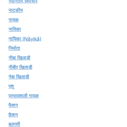
नवीनतम समाचार
नाटकीय
नायक
नायिका
नायिका (Nāyikā)
निर्माता
नीबा खिलाड़ी
नीबीए खिलाड़ी
नेबा खिलाड़ी
पशु
प्रभावशाली गायक
फैशन
फ़ैशन
बलगमी