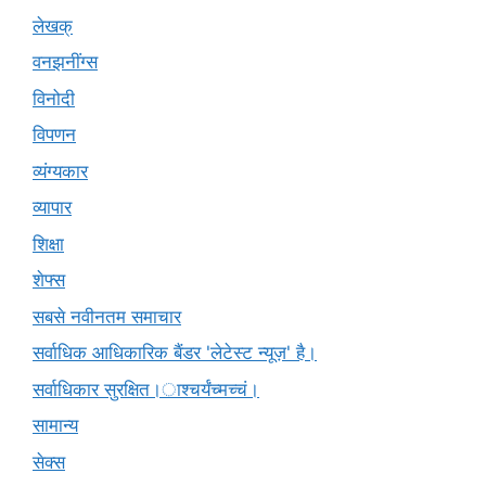
लेखक्
वनझनींग्स
विनोदी
विपणन
व्यंग्यकार
व्यापार
शिक्षा
शेफ्स
सबसे नवीनतम समाचार
सर्वाधिक आधिकारिक बैंडर 'लेटेस्ट न्यूज़' है।
सर्वाधिकार सुरक्षित।ाश्चर्यंच्मच्चं।
सामान्य
सेक्स