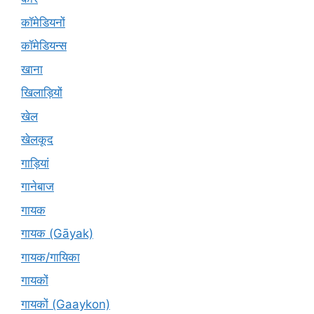
कॉमेडियनों
कॉमेडियन्स
खाना
खिलाड़ियों
खेल
खेलकूद
गाड़ियां
गानेबाज
गायक
गायक (Gāyak)
गायक/गायिका
गायकों
गायकों (Gaaykon)