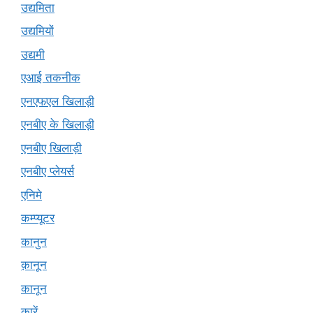
उद्यमिता
उद्यमियों
उद्यमी
एआई तकनीक
एनएफएल खिलाड़ी
एनबीए के खिलाड़ी
एनबीए खिलाड़ी
एनबीए प्लेयर्स
एनिमे
कम्प्यूटर
कानुन
क़ानून
कानून
कारें