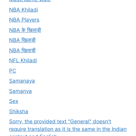
NBA Khiladi
NBA Players
NBA के खिलाड़ी
NBA खिलाड़ी
NBA खिलाड़ी
NFL Khiladi
PC
Samanaya
Samanya
Sex
Shiksha
Sorry, the provided text "General" doesn't
require translation as it is the same in the Indian