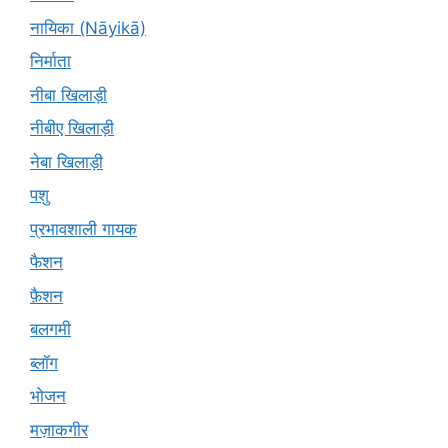
नायिका (Nāyikā)
निर्माता
नीबा खिलाड़ी
नीबीए खिलाड़ी
नेबा खिलाड़ी
पशु
प्रभावशाली गायक
फैशन
फ़ैशन
बलगमी
ब्लॉग
भोजन
मज़ाकगीर