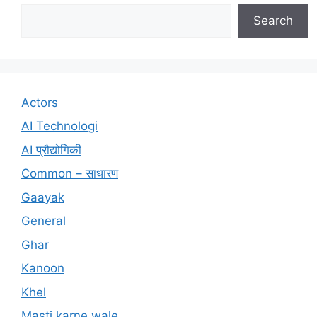
Search
Actors
AI Technologi
AI प्रौद्योगिकी
Common – साधारण
Gaayak
General
Ghar
Kanoon
Khel
Masti karne wale