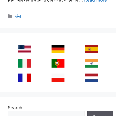
Categories
खेल
Search