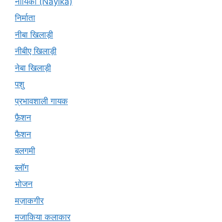
नायिका (Nāyikā)
निर्माता
नीबा खिलाड़ी
नीबीए खिलाड़ी
नेबा खिलाड़ी
पशु
प्रभावशाली गायक
फ़ैशन
फैशन
बलगमी
ब्लॉग
भोजन
मज़ाकगीर
मजाकिया कलाकार