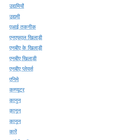
उद्यमियों
उद्यमी
एआई तकनीक
एनएफएल खिलाड़ी
एनबीए के खिलाड़ी
एनबीए खिलाड़ी
एनबीए प्लेयर्स
एनिमे
कम्प्यूटर
कानुन
क़ानून
कानून
कारें