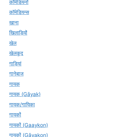
कॉमेडियनों
कॉमेडियन्स
खाना
खिलाड़ियों
खेल
खेलकूद
गाड़ियां
गानेबाज
गायक
गायक (Gāyak)
गायक/गायिका
गायकों
गायकों (Gaaykon)
गायकों (Gāyakon)