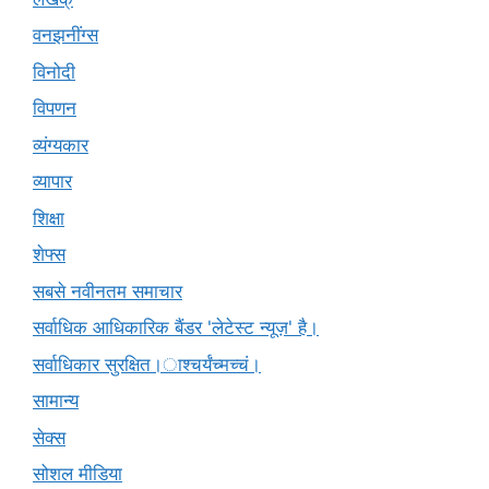
वनझनींग्स
विनोदी
विपणन
व्यंग्यकार
व्यापार
शिक्षा
शेफ्स
सबसे नवीनतम समाचार
सर्वाधिक आधिकारिक बैंडर 'लेटेस्ट न्यूज़' है।
सर्वाधिकार सुरक्षित।ाश्चर्यंच्मच्चं।
सामान्य
सेक्स
सोशल मीडिया