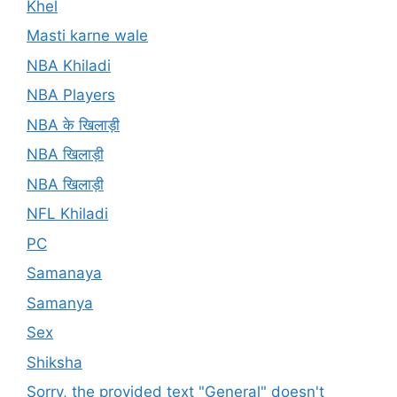
Khel
Masti karne wale
NBA Khiladi
NBA Players
NBA के खिलाड़ी
NBA खिलाड़ी
NBA खिलाड़ी
NFL Khiladi
PC
Samanaya
Samanya
Sex
Shiksha
Sorry, the provided text "General" doesn't