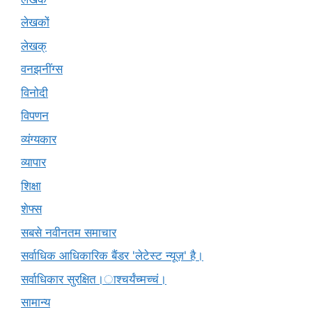
लेखकों
लेखक्
वनझनींग्स
विनोदी
विपणन
व्यंग्यकार
व्यापार
शिक्षा
शेफ्स
सबसे नवीनतम समाचार
सर्वाधिक आधिकारिक बैंडर 'लेटेस्ट न्यूज़' है।
सर्वाधिकार सुरक्षित।ाश्चर्यंच्मच्चं।
सामान्य