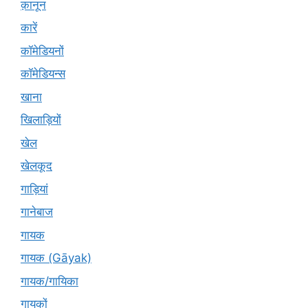
क़ानून
कारें
कॉमेडियनों
कॉमेडियन्स
खाना
खिलाड़ियों
खेल
खेलकूद
गाड़ियां
गानेबाज
गायक
गायक (Gāyak)
गायक/गायिका
गायकों