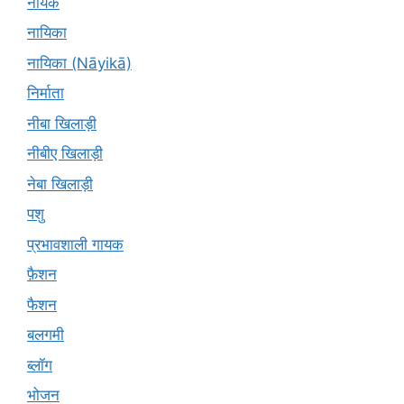
नायक
नायिका
नायिका (Nāyikā)
निर्माता
नीबा खिलाड़ी
नीबीए खिलाड़ी
नेबा खिलाड़ी
पशु
प्रभावशाली गायक
फ़ैशन
फैशन
बलगमी
ब्लॉग
भोजन