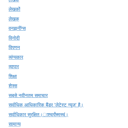
लेखकों
लेखक्
वनझनींग्स
विनोदी
विपणन
व्यंग्यकार
व्यापार
शिक्षा
शेफ्स
सबसे नवीनतम समाचार
सर्वाधिक आधिकारिक बैंडर 'लेटेस्ट न्यूज़' है।
सर्वाधिकार सुरक्षित।ाश्चर्यंच्मच्चं।
सामान्य