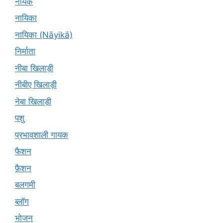
नायक
नायिका
नायिका (Nāyikā)
निर्माता
नीबा खिलाड़ी
नीबीए खिलाड़ी
नेबा खिलाड़ी
पशु
प्रभावशाली गायक
फैशन
फ़ैशन
बलगमी
ब्लॉग
भोजन