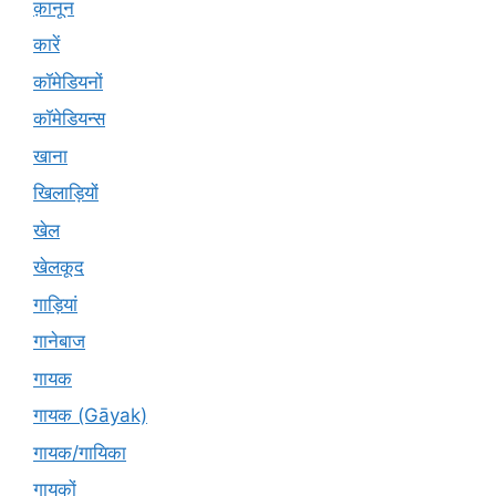
क़ानून
कारें
कॉमेडियनों
कॉमेडियन्स
खाना
खिलाड़ियों
खेल
खेलकूद
गाड़ियां
गानेबाज
गायक
गायक (Gāyak)
गायक/गायिका
गायकों