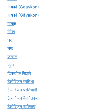
गायकों (Gaaykon)
गायकों (Gāyakon)
गायक्
गेमिंग
घर
चेफ
जनरल
जुआ
टिकटोक सितारे
टेलीविजन प्रतिभा
टेलीविजन प्रतिभागी
टेलीविजन वैयक्तिकता
टेलीविज़न व्यक्तित्व