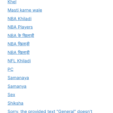
Khel
Masti karne wale
NBA Khiladi
NBA Players
NBA के खिलाड़ी
NBA खिलाड़ी
NBA खिलाड़ी
NFL Khiladi
PC
Samanaya
Samanya
Sex
Shiksha
Sorry, the provided text "General" doesn't