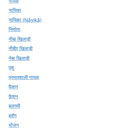
नायक
नायिका
नायिका (Nāyikā)
निर्माता
नीबा खिलाड़ी
नीबीए खिलाड़ी
नेबा खिलाड़ी
पशु
प्रभावशाली गायक
फैशन
फ़ैशन
बलगमी
ब्लॉग
भोजन