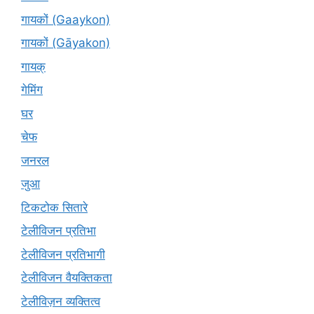
गायकों (Gaaykon)
गायकों (Gāyakon)
गायक्
गेमिंग
घर
चेफ
जनरल
जुआ
टिकटोक सितारे
टेलीविजन प्रतिभा
टेलीविजन प्रतिभागी
टेलीविजन वैयक्तिकता
टेलीविज़न व्यक्तित्व