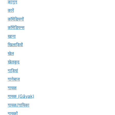
क़ानून
कारें
कॉमेडियनों
कॉमेडियन्स
खाना
खिलाड़ियों
खेल
खेलकूद
गाड़ियां
गानेबाज
गायक
गायक (Gāyak)
गायक/गायिका
गायकों