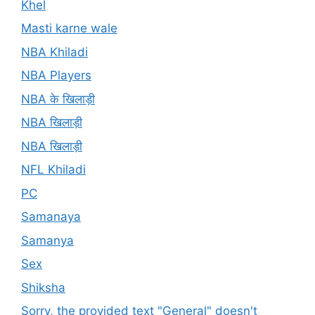
Khel
Masti karne wale
NBA Khiladi
NBA Players
NBA के खिलाड़ी
NBA खिलाड़ी
NBA खिलाड़ी
NFL Khiladi
PC
Samanaya
Samanya
Sex
Shiksha
Sorry, the provided text "General" doesn't