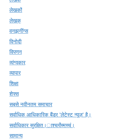
लेखकों
लेखक्
वनझनींग्स
विनोदी
विपणन
व्यंग्यकार
व्यापार
शिक्षा
शेफ्स
सबसे नवीनतम समाचार
सर्वाधिक आधिकारिक बैंडर 'लेटेस्ट न्यूज़' है।
सर्वाधिकार सुरक्षित।ाश्चर्यंच्मच्चं।
सामान्य