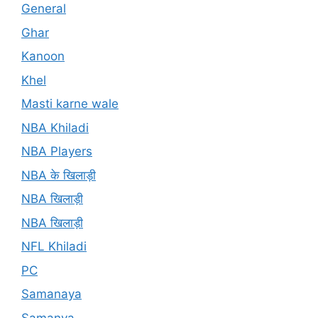
General
Ghar
Kanoon
Khel
Masti karne wale
NBA Khiladi
NBA Players
NBA के खिलाड़ी
NBA खिलाड़ी
NBA खिलाड़ी
NFL Khiladi
PC
Samanaya
Samanya