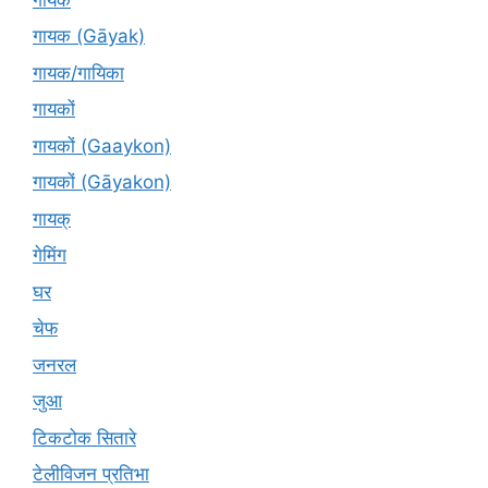
गायक (Gāyak)
गायक/गायिका
गायकों
गायकों (Gaaykon)
गायकों (Gāyakon)
गायक्
गेमिंग
घर
चेफ
जनरल
जुआ
टिकटोक सितारे
टेलीविजन प्रतिभा