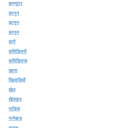
कम्प्यूटर
कानुन
क़ानून
कानून
कारें
कॉमेडियनों
कॉमेडियन्स
खाना
खिलाड़ियों
खेल
खेलकूद
गाड़ियां
गानेबाज
गायक