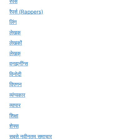
रैपर्स
रैपर्स (Rappers)
लिंग
लेखक
लेखकों
लेखक्
वनझनींग्स
विनोदी
विपणन
व्यंग्यकार
व्यापार
शिक्षा
शेफ्स
सबसे नवीनतम समाचार