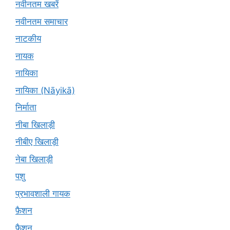
नवीनतम खबरें
नवीनतम समाचार
नाटकीय
नायक
नायिका
नायिका (Nāyikā)
निर्माता
नीबा खिलाड़ी
नीबीए खिलाड़ी
नेबा खिलाड़ी
पशु
प्रभावशाली गायक
फ़ैशन
फैशन