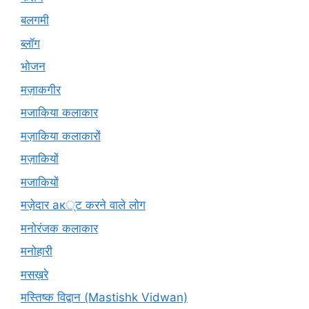
बलगमी
ब्लॉग
भोजन
मज़ाकगीर
मजाकिया कलाकार
मज़ाकिया कलाकारों
मज़ाकियों
मजाकियों
मज़ेदार ак्ट करने वाले लोग
मनोरंजक कलाकार
मनोहारी
मसख़रे
मस्तिष्क विद्वान (Mastishk Vidwan)