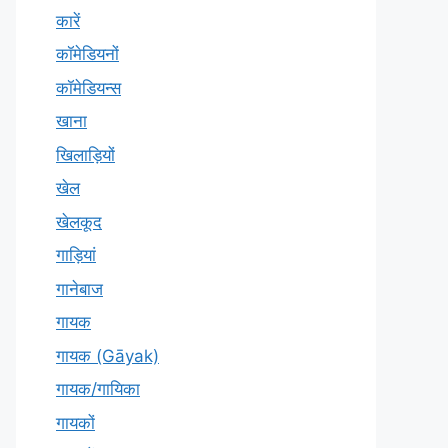
कारें
कॉमेडियनों
कॉमेडियन्स
खाना
खिलाड़ियों
खेल
खेलकूद
गाड़ियां
गानेबाज
गायक
गायक (Gāyak)
गायक/गायिका
गायकों