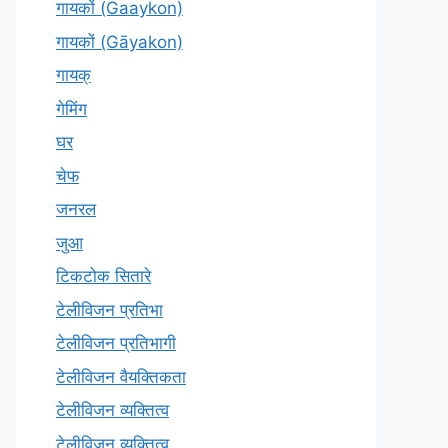
गायकों (Gaaykon)
गायकों (Gāyakon)
गायक्
गेमिंग
घर
चेफ
जनरल
जुआ
टिकटोक सितारे
टेलीविजन प्रतिभा
टेलीविजन प्रतिभागी
टेलीविजन वैयक्तिकता
टेलीविजन व्यक्तित्व
टेलीविज़न व्यक्तित्व