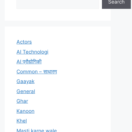
Search
Actors
AI Technologi
AI प्रौद्योगिकी
Common – साधारण
Gaayak
General
Ghar
Kanoon
Khel
Masti karne wale