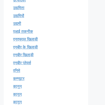
उद्यमिता
उद्यमियों
उद्यमी
एआई तकनीक
एनएफएल खिलाड़ी
एनबीए के खिलाड़ी
एनबीए खिलाड़ी
एनबीए प्लेयर्स
एनिमे
कम्प्यूटर
कानुन
कानून
क़ानून