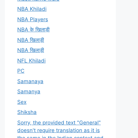
NBA Khiladi
NBA Players
NBA के खिलाड़ी
NBA खिलाड़ी
NBA खिलाड़ी
NFL Khiladi
PC
Samanaya
Samanya
Sex
Shiksha
Sorry, the provided text "General"
doesn't require translation as it is
the same in the Indian context and