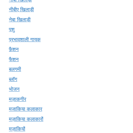
नीबीए खिलाड़ी
नेबा खिलाड़ी
पशु
प्रभावशाली गायक
फ़ैशन
फैशन
बलगमी
ब्लॉग
भोजन
मज़ाकगीर
मजाकिया कलाकार
मज़ाकिया कलाकारों
मज़ाकियों