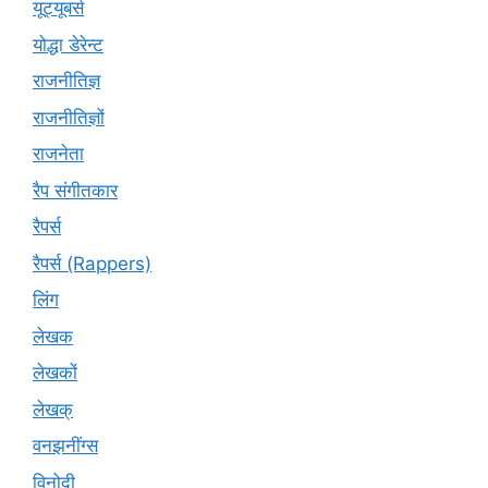
यूट्‍यूबर्स
योद्धा डेरेन्ट
राजनीतिज्ञ
राजनीतिज्ञों
राजनेता
रैप संगीतकार
रैपर्स
रैपर्स (Rappers)
लिंग
लेखक
लेखकों
लेखक्
वनझनींग्स
विनोदी