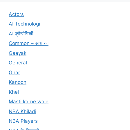
Actors
AI Technologi
AI प्रौद्योगिकी
Common – साधारण
Gaayak
General
Ghar
Kanoon
Khel
Masti karne wale
NBA Khiladi
NBA Players