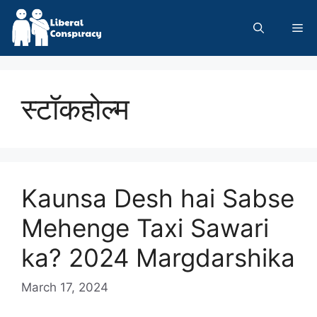
Skip
to
Me
content
स्टॉकहोल्म
Kaunsa Desh hai Sabse
Mehenge Taxi Sawari
ka? 2024 Margdarshika
March 17, 2024