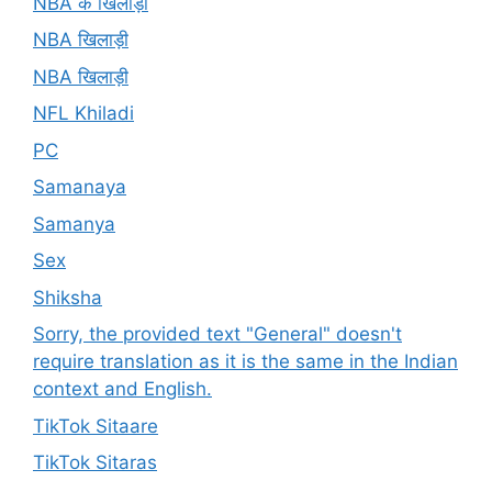
NBA के खिलाड़ी
NBA खिलाड़ी
NBA खिलाड़ी
NFL Khiladi
PC
Samanaya
Samanya
Sex
Shiksha
Sorry, the provided text "General" doesn't
require translation as it is the same in the Indian
context and English.
TikTok Sitaare
TikTok Sitaras