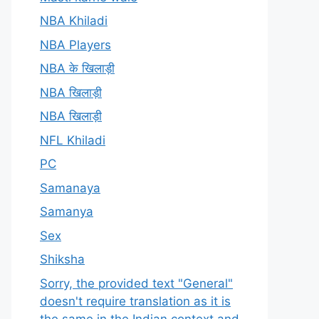
NBA Khiladi
NBA Players
NBA के खिलाड़ी
NBA खिलाड़ी
NBA खिलाड़ी
NFL Khiladi
PC
Samanaya
Samanya
Sex
Shiksha
Sorry, the provided text "General"
doesn't require translation as it is
the same in the Indian context and