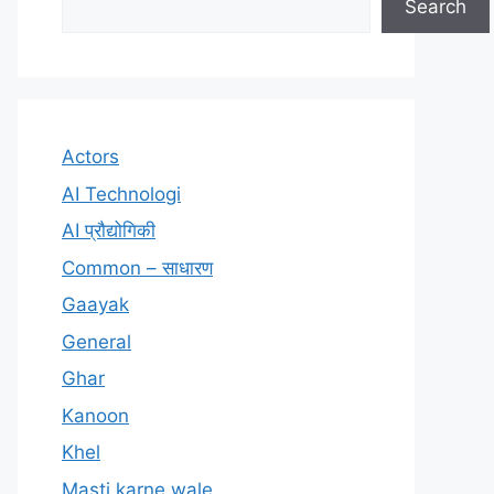
Search
Actors
AI Technologi
AI प्रौद्योगिकी
Common – साधारण
Gaayak
General
Ghar
Kanoon
Khel
Masti karne wale