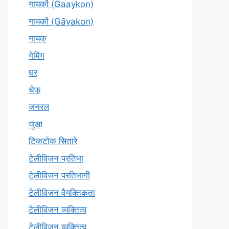
गायकों (Gaaykon)
गायकों (Gāyakon)
गायक्
गेमिंग
घर
चेफ
जनरल
जुआ
टिकटोक सितारे
टेलीविजन प्रतिभा
टेलीविजन प्रतिभागी
टेलीविजन वैयक्तिकता
टेलीविजन व्यक्तित्व
टेलीविज़न व्यक्तित्व