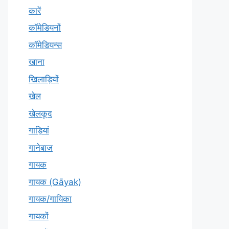
कारें
कॉमेडियनों
कॉमेडियन्स
खाना
खिलाड़ियों
खेल
खेलकूद
गाड़ियां
गानेबाज
गायक
गायक (Gāyak)
गायक/गायिका
गायकों