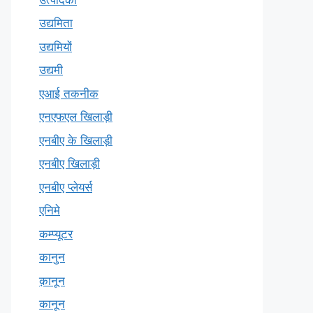
उद्यमिता
उद्यमियों
उद्यमी
एआई तकनीक
एनएफएल खिलाड़ी
एनबीए के खिलाड़ी
एनबीए खिलाड़ी
एनबीए प्लेयर्स
एनिमे
कम्प्यूटर
कानुन
क़ानून
कानून