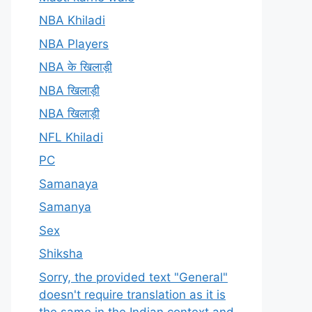
NBA Khiladi
NBA Players
NBA के खिलाड़ी
NBA खिलाड़ी
NBA खिलाड़ी
NFL Khiladi
PC
Samanaya
Samanya
Sex
Shiksha
Sorry, the provided text "General"
doesn't require translation as it is
the same in the Indian context and