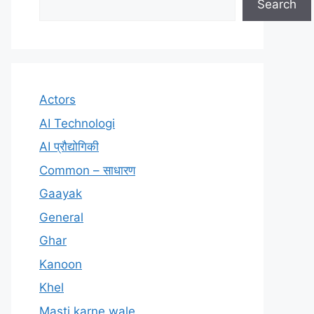
Search
Actors
AI Technologi
AI प्रौद्योगिकी
Common – साधारण
Gaayak
General
Ghar
Kanoon
Khel
Masti karne wale