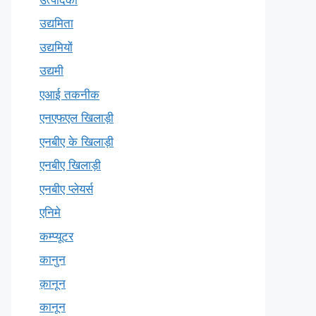
उद्यमिता
उद्यमियों
उद्यमी
एआई तकनीक
एनएफएल खिलाड़ी
एनबीए के खिलाड़ी
एनबीए खिलाड़ी
एनबीए प्लेयर्स
एनिमे
कम्प्यूटर
कानुन
क़ानून
कानून