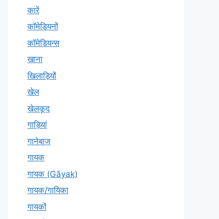
कारें
कॉमेडियनों
कॉमेडियन्स
खाना
खिलाड़ियों
खेल
खेलकूद
गाड़ियां
गानेबाज
गायक
गायक (Gāyak)
गायक/गायिका
गायकों