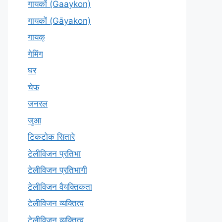
गायकों (Gaaykon)
गायकों (Gāyakon)
गायक्
गेमिंग
घर
चेफ
जनरल
जुआ
टिकटोक सितारे
टेलीविजन प्रतिभा
टेलीविजन प्रतिभागी
टेलीविजन वैयक्तिकता
टेलीविजन व्यक्तित्व
टेलीविज़न व्यक्तित्व