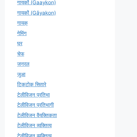
गायकों (Gaaykon)
गायकों (Gāyakon)
गायक्
गेमिंग
घर
चेफ
जनरल
जुआ
टिकटोक सितारे
टेलीविजन प्रतिभा
टेलीविजन प्रतिभागी
टेलीविजन वैयक्तिकता
टेलीविजन व्यक्तित्व
टेलीविज़न व्यक्तित्व