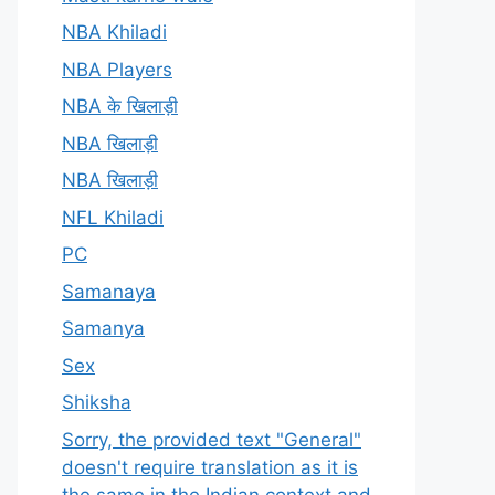
NBA Khiladi
NBA Players
NBA के खिलाड़ी
NBA खिलाड़ी
NBA खिलाड़ी
NFL Khiladi
PC
Samanaya
Samanya
Sex
Shiksha
Sorry, the provided text "General"
doesn't require translation as it is
the same in the Indian context and