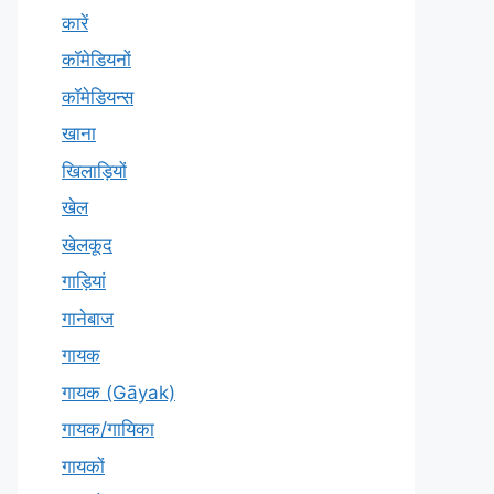
कारें
कॉमेडियनों
कॉमेडियन्स
खाना
खिलाड़ियों
खेल
खेलकूद
गाड़ियां
गानेबाज
गायक
गायक (Gāyak)
गायक/गायिका
गायकों