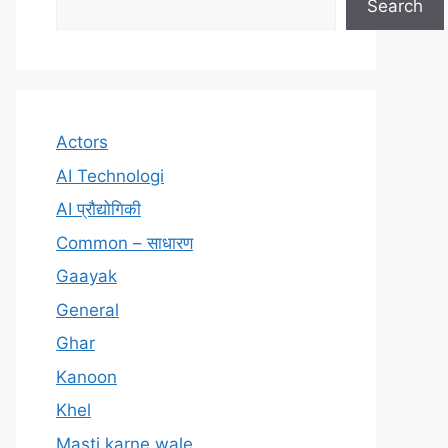
Search
Actors
AI Technologi
AI प्रौद्योगिकी
Common – साधारण
Gaayak
General
Ghar
Kanoon
Khel
Masti karne wale