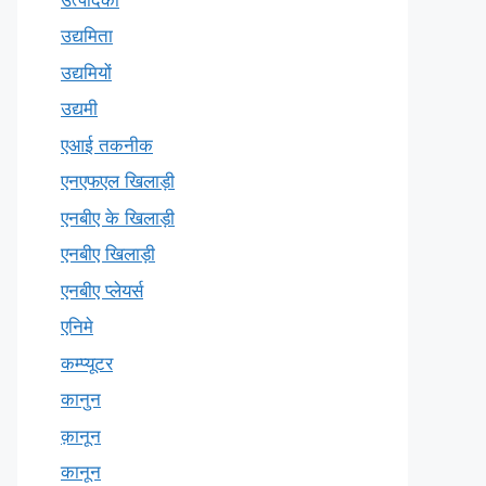
उद्यमिता
उद्यमियों
उद्यमी
एआई तकनीक
एनएफएल खिलाड़ी
एनबीए के खिलाड़ी
एनबीए खिलाड़ी
एनबीए प्लेयर्स
एनिमे
कम्प्यूटर
कानुन
क़ानून
कानून