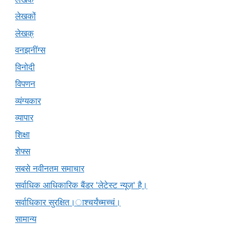
लेखकों
लेखक्
वनझनींग्स
विनोदी
विपणन
व्यंग्यकार
व्यापार
शिक्षा
शेफ्स
सबसे नवीनतम समाचार
सर्वाधिक आधिकारिक बैंडर 'लेटेस्ट न्यूज़' है।
सर्वाधिकार सुरक्षित।ाश्चर्यंच्मच्चं।
सामान्य