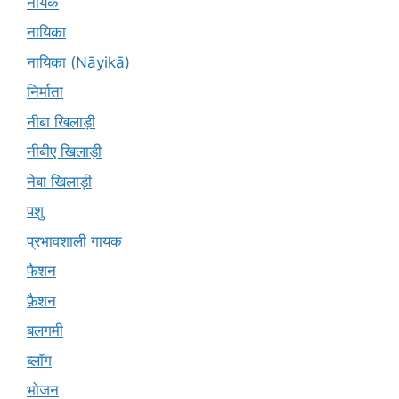
नायक
नायिका
नायिका (Nāyikā)
निर्माता
नीबा खिलाड़ी
नीबीए खिलाड़ी
नेबा खिलाड़ी
पशु
प्रभावशाली गायक
फैशन
फ़ैशन
बलगमी
ब्लॉग
भोजन