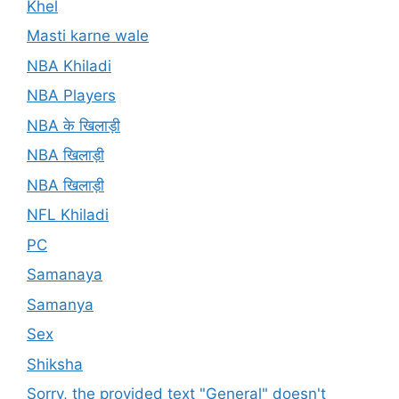
Khel
Masti karne wale
NBA Khiladi
NBA Players
NBA के खिलाड़ी
NBA खिलाड़ी
NBA खिलाड़ी
NFL Khiladi
PC
Samanaya
Samanya
Sex
Shiksha
Sorry, the provided text "General" doesn't