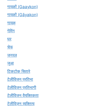
गायकों (Gaaykon)
गायकों (Gāyakon)
गायक्
गेमिंग
घर
चेफ
जनरल
जुआ
टिकटोक सितारे
टेलीविजन प्रतिभा
टेलीविजन प्रतिभागी
टेलीविजन वैयक्तिकता
टेलीविज़न व्यक्तित्व