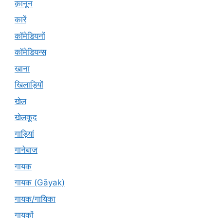
क़ानून
कारें
कॉमेडियनों
कॉमेडियन्स
खाना
खिलाड़ियों
खेल
खेलकूद
गाड़ियां
गानेबाज
गायक
गायक (Gāyak)
गायक/गायिका
गायकों