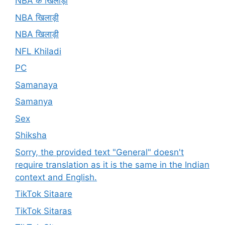
NBA के खिलाड़ी
NBA खिलाड़ी
NBA खिलाड़ी
NFL Khiladi
PC
Samanaya
Samanya
Sex
Shiksha
Sorry, the provided text "General" doesn't
require translation as it is the same in the Indian
context and English.
TikTok Sitaare
TikTok Sitaras