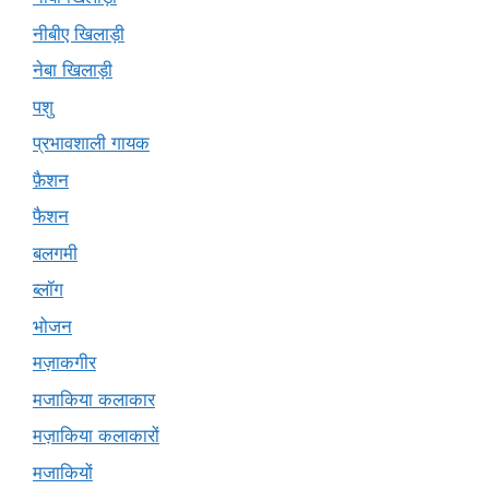
नीबीए खिलाड़ी
नेबा खिलाड़ी
पशु
प्रभावशाली गायक
फ़ैशन
फैशन
बलगमी
ब्लॉग
भोजन
मज़ाकगीर
मजाकिया कलाकार
मज़ाकिया कलाकारों
मजाकियों