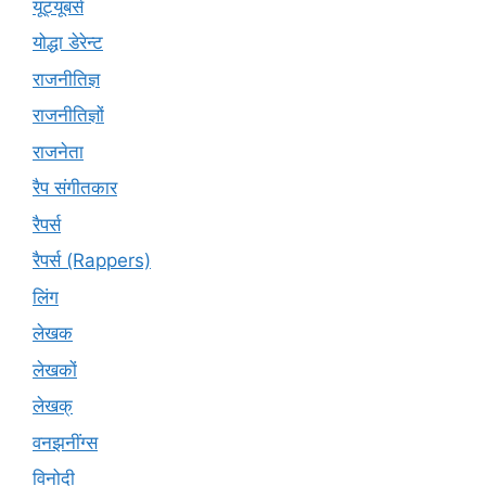
यूट्‍यूबर्स
योद्धा डेरेन्ट
राजनीतिज्ञ
राजनीतिज्ञों
राजनेता
रैप संगीतकार
रैपर्स
रैपर्स (Rappers)
लिंग
लेखक
लेखकों
लेखक्
वनझनींग्स
विनोदी