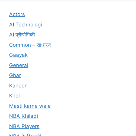
Actors
AI Technologi
AI प्रौद्योगिकी
Common – साधारण
Gaayak
General
Ghar
Kanoon
Khel
Masti karne wale
NBA Khiladi
NBA Players