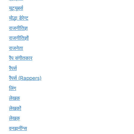
यूट्‍यूबर्स
योद्धा डेरेन्ट
राजनीतिज्ञ
राजनीतिज्ञों
राजनेता
रैप संगीतकार
रैपर्स
रैपर्स (Rappers)
लिंग
लेखक
लेखकों
लेखक्
वनझनींग्स