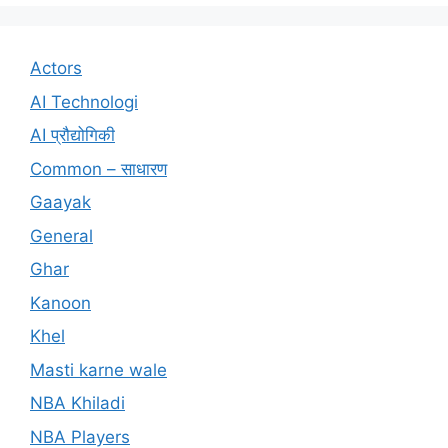
Actors
AI Technologi
AI प्रौद्योगिकी
Common – साधारण
Gaayak
General
Ghar
Kanoon
Khel
Masti karne wale
NBA Khiladi
NBA Players