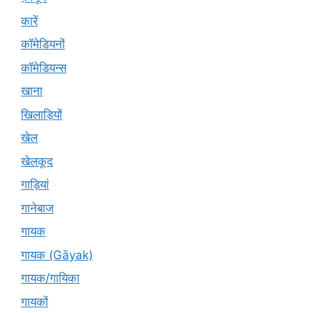
कारें
कॉमेडियनों
कॉमेडियन्स
खाना
खिलाड़ियों
खेल
खेलकूद
गाड़ियां
गानेबाज
गायक
गायक (Gāyak)
गायक/गायिका
गायकों