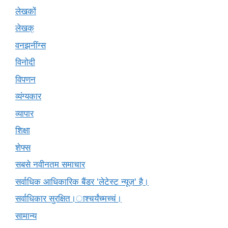
लेखकों
लेखक्
वनझनींग्स
विनोदी
विपणन
व्यंग्यकार
व्यापार
शिक्षा
शेफ्स
सबसे नवीनतम समाचार
सर्वाधिक आधिकारिक बैंडर 'लेटेस्ट न्यूज़' है।
सर्वाधिकार सुरक्षित।ाश्चर्यंच्मच्चं।
सामान्य