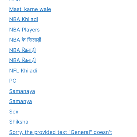
Masti karne wale
NBA Khiladi
NBA Players
NBA के खिलाड़ी
NBA खिलाड़ी
NBA खिलाड़ी
NFL Khiladi
PC
Samanaya
Samanya
Sex
Shiksha
Sorry, the provided text "General" doesn't