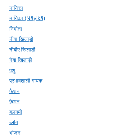
नायिका
नायिका (Nāyikā)
निर्माता
नीबा खिलाड़ी
नीबीए खिलाड़ी
नेबा खिलाड़ी
पशु
प्रभावशाली गायक
फैशन
फ़ैशन
बलगमी
ब्लॉग
भोजन