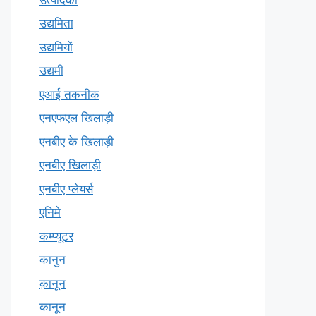
उद्यमिता
उद्यमियों
उद्यमी
एआई तकनीक
एनएफएल खिलाड़ी
एनबीए के खिलाड़ी
एनबीए खिलाड़ी
एनबीए प्लेयर्स
एनिमे
कम्प्यूटर
कानुन
क़ानून
कानून