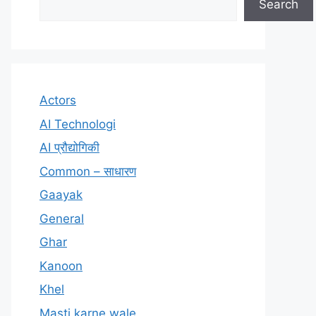
Search
Actors
AI Technologi
AI प्रौद्योगिकी
Common – साधारण
Gaayak
General
Ghar
Kanoon
Khel
Masti karne wale