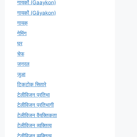
गायकों (Gaaykon)
गायकों (Gāyakon)
गायक्
गेमिंग
घर
चेफ
जनरल
जुआ
टिकटोक सितारे
टेलीविजन प्रतिभा
टेलीविजन प्रतिभागी
टेलीविजन वैयक्तिकता
टेलीविजन व्यक्तित्व
टेलीविज़न व्यक्तित्व