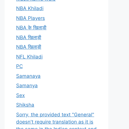
NBA Khiladi
NBA Players
NBA के खिलाड़ी
NBA खिलाड़ी
NBA खिलाड़ी
NFL Khiladi
PC
Samanaya
Samanya
Sex
Shiksha
Sorry, the provided text "General"
doesn't require translation as it is
the same in the Indian context and