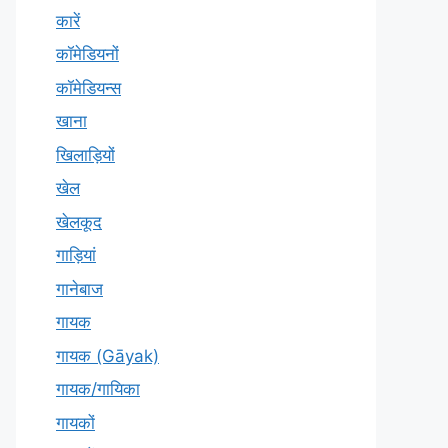
कारें
कॉमेडियनों
कॉमेडियन्स
खाना
खिलाड़ियों
खेल
खेलकूद
गाड़ियां
गानेबाज
गायक
गायक (Gāyak)
गायक/गायिका
गायकों