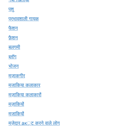
पशु
प्रभावशाली गायक
फैशन
फ़ैशन
बलगमी
ब्लॉग
भोजन
मज़ाकगीर
मजाकिया कलाकार
मज़ाकिया कलाकारों
मज़ाकियों
मजाकियों
मज़ेदार ак्ट करने वाले लोग