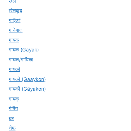
खेल
खेलकूद
गाड़ियां
गानेबाज
गायक
गायक (Gāyak)
गायक/गायिका
गायकों
गायकों (Gaaykon)
गायकों (Gāyakon)
गायक्
गेमिंग
घर
चेफ