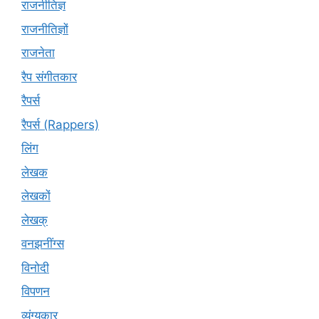
राजनीतिज्ञ
राजनीतिज्ञों
राजनेता
रैप संगीतकार
रैपर्स
रैपर्स (Rappers)
लिंग
लेखक
लेखकों
लेखक्
वनझनींग्स
विनोदी
विपणन
व्यंग्यकार