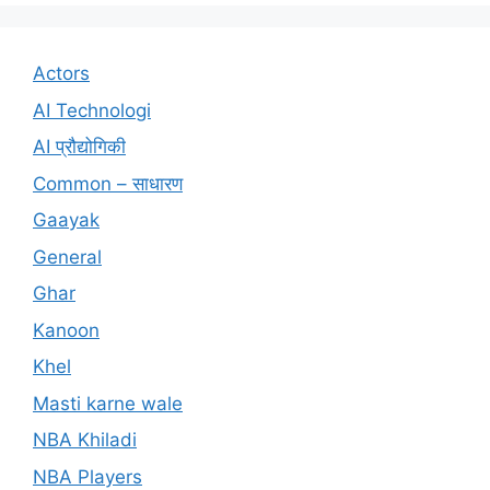
Actors
AI Technologi
AI प्रौद्योगिकी
Common – साधारण
Gaayak
General
Ghar
Kanoon
Khel
Masti karne wale
NBA Khiladi
NBA Players