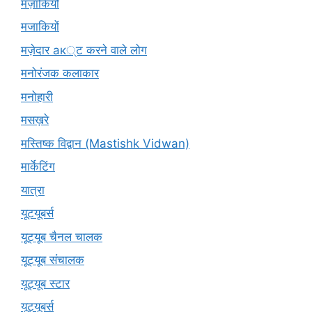
मज़ाकियों
मजाकियों
मज़ेदार ак्ट करने वाले लोग
मनोरंजक कलाकार
मनोहारी
मसख़रे
मस्तिष्क विद्वान (Mastishk Vidwan)
मार्केटिंग
यात्रा
यूटयूबर्स
यूट्यूब चैनल चालक
यूट्यूब संचालक
यूट्यूब स्टार
यूट्‍यूबर्स