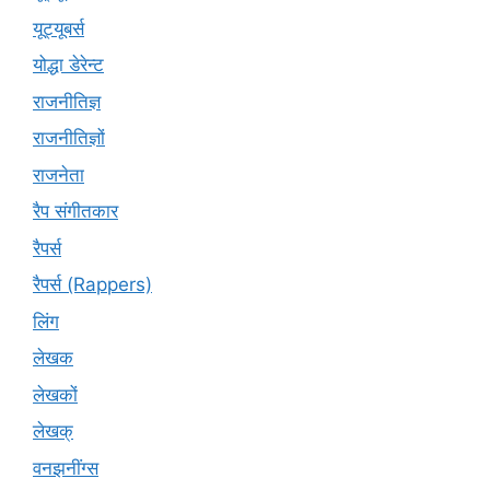
यूट्यूबर्स
योद्धा डेरेन्ट
राजनीतिज्ञ
राजनीतिज्ञों
राजनेता
रैप संगीतकार
रैपर्स
रैपर्स (Rappers)
लिंग
लेखक
लेखकों
लेखक्
वनझनींग्स