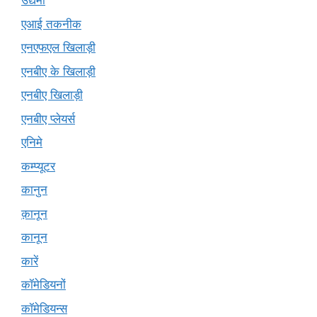
उद्यमी
एआई तकनीक
एनएफएल खिलाड़ी
एनबीए के खिलाड़ी
एनबीए खिलाड़ी
एनबीए प्लेयर्स
एनिमे
कम्प्यूटर
कानुन
क़ानून
कानून
कारें
कॉमेडियनों
कॉमेडियन्स