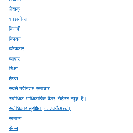
लेखक्
वनझनींग्स
विनोदी
विपणन
व्यंग्यकार
व्यापार
शिक्षा
शेफ्स
सबसे नवीनतम समाचार
सर्वाधिक आधिकारिक बैंडर 'लेटेस्ट न्यूज़' है।
सर्वाधिकार सुरक्षित।ाश्चर्यंच्मच्चं।
सामान्य
सेक्स