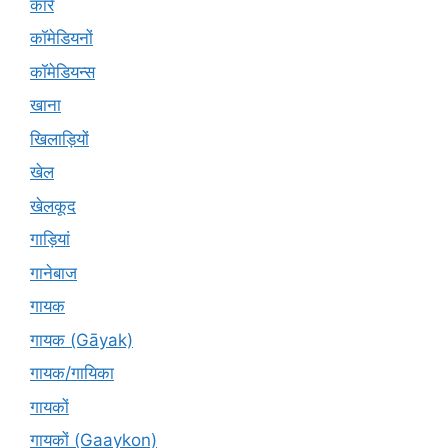
कारें
कॉमेडियनों
कॉमेडियन्स
खाना
खिलाड़ियों
खेल
खेलकूद
गाड़ियां
गानेबाज
गायक
गायक (Gāyak)
गायक/गायिका
गायकों
गायकों (Gaaykon)