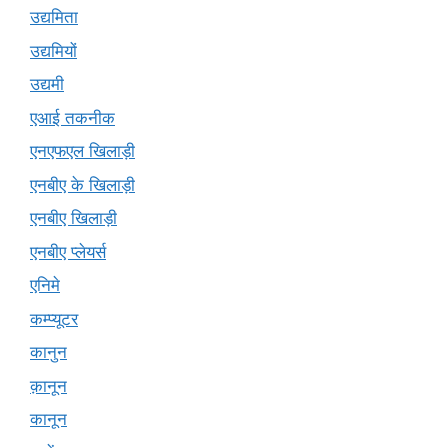
उद्यमिता
उद्यमियों
उद्यमी
एआई तकनीक
एनएफएल खिलाड़ी
एनबीए के खिलाड़ी
एनबीए खिलाड़ी
एनबीए प्लेयर्स
एनिमे
कम्प्यूटर
कानुन
क़ानून
कानून