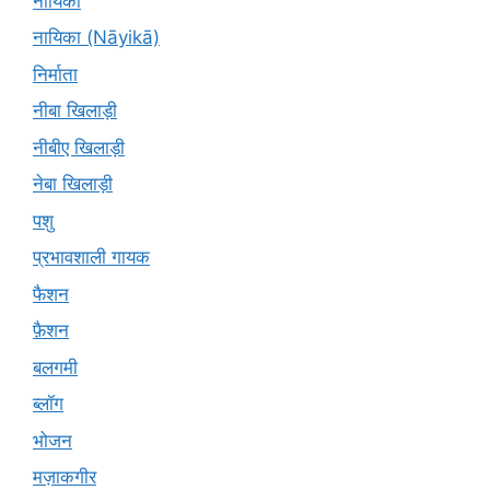
नायिका
नायिका (Nāyikā)
निर्माता
नीबा खिलाड़ी
नीबीए खिलाड़ी
नेबा खिलाड़ी
पशु
प्रभावशाली गायक
फैशन
फ़ैशन
बलगमी
ब्लॉग
भोजन
मज़ाकगीर