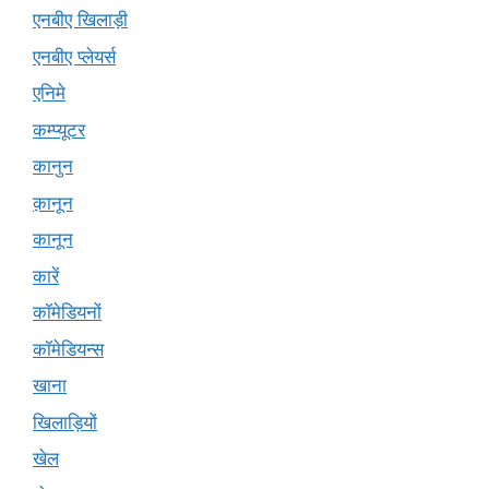
एनबीए खिलाड़ी
एनबीए प्लेयर्स
एनिमे
कम्प्यूटर
कानुन
क़ानून
कानून
कारें
कॉमेडियनों
कॉमेडियन्स
खाना
खिलाड़ियों
खेल