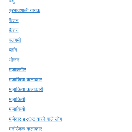
पशु
प्रभावशाली गायक
फैशन
फ़ैशन
बलगमी
ब्लॉग
भोजन
मज़ाकगीर
मजाकिया कलाकार
मज़ाकिया कलाकारों
मज़ाकियों
मजाकियों
मज़ेदार ак्ट करने वाले लोग
मनोरंजक कलाकार