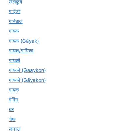
खेलकूद
गाड़ियां
गानेबाज
गायक
गायक (Gāyak)
गायक/गायिका
गायकों
गायकों (Gaaykon)
गायकों (Gāyakon)
गायक्
गेमिंग
घर
चेफ
जनरल