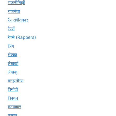
राजनीतिज्ञों
राजनेता
रैप संगीतकार
रैपर्स
रैपर्स (Rappers)
लिंग
लेखक
लेखकों
लेखक्
वनझनींग्स
विनोदी
विपणन
व्यंग्यकार
व्यापार