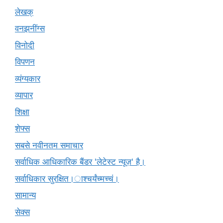
लेखक्
वनझनींग्स
विनोदी
विपणन
व्यंग्यकार
व्यापार
शिक्षा
शेफ्स
सबसे नवीनतम समाचार
सर्वाधिक आधिकारिक बैंडर 'लेटेस्ट न्यूज़' है।
सर्वाधिकार सुरक्षित।ाश्चर्यंच्मच्चं।
सामान्य
सेक्स