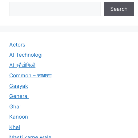
Search
Actors
AI Technologi
AI प्रौद्योगिकी
Common – साधारण
Gaayak
General
Ghar
Kanoon
Khel
Masti karne wale