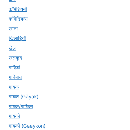
कॉमेडियनों
कॉमेडियन्स
खाना
खिलाड़ियों
खेल
खेलकूद
गाड़ियां
गानेबाज
गायक
गायक (Gāyak)
गायक/गायिका
गायकों
गायकों (Gaaykon)