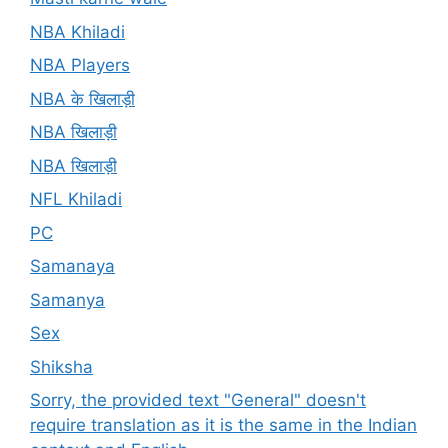
NBA Khiladi
NBA Players
NBA के खिलाड़ी
NBA खिलाड़ी
NBA खिलाड़ी
NFL Khiladi
PC
Samanaya
Samanya
Sex
Shiksha
Sorry, the provided text "General" doesn't
require translation as it is the same in the Indian