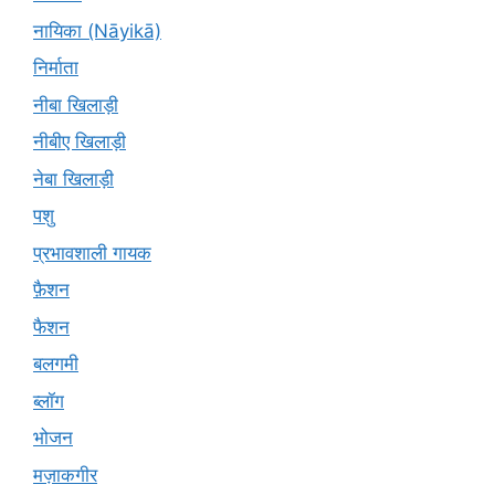
नायिका (Nāyikā)
निर्माता
नीबा खिलाड़ी
नीबीए खिलाड़ी
नेबा खिलाड़ी
पशु
प्रभावशाली गायक
फ़ैशन
फैशन
बलगमी
ब्लॉग
भोजन
मज़ाकगीर