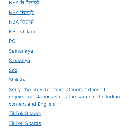
NBA के खिलाड़ी
NBA खिलाड़ी
NBA खिलाड़ी
NFL Khiladi
PC
Samanaya
Samanya
Sex
Shiksha
Sorry, the provided text "General" doesn't
require translation as it is the same in the Indian
context and English.
TikTok Sitaare
TikTok Sitaras