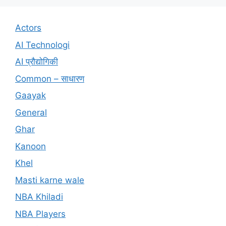
Actors
AI Technologi
AI प्रौद्योगिकी
Common – साधारण
Gaayak
General
Ghar
Kanoon
Khel
Masti karne wale
NBA Khiladi
NBA Players