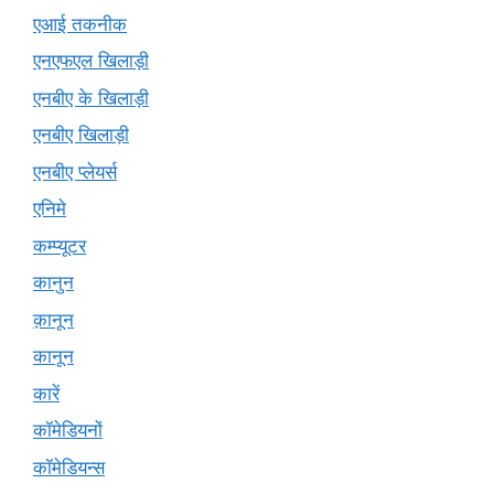
एआई तकनीक
एनएफएल खिलाड़ी
एनबीए के खिलाड़ी
एनबीए खिलाड़ी
एनबीए प्लेयर्स
एनिमे
कम्प्यूटर
कानुन
क़ानून
कानून
कारें
कॉमेडियनों
कॉमेडियन्स