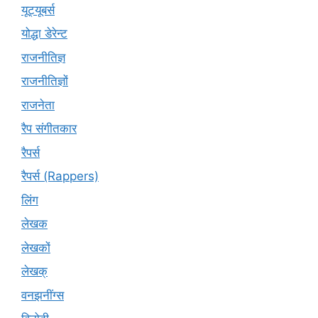
यूट्यूबर्स
योद्धा डेरेन्ट
राजनीतिज्ञ
राजनीतिज्ञों
राजनेता
रैप संगीतकार
रैपर्स
रैपर्स (Rappers)
लिंग
लेखक
लेखकों
लेखक्
वनझनींग्स