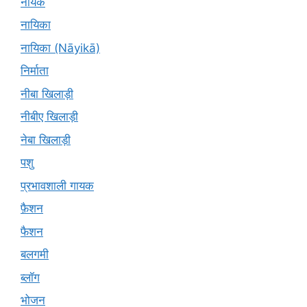
नायक
नायिका
नायिका (Nāyikā)
निर्माता
नीबा खिलाड़ी
नीबीए खिलाड़ी
नेबा खिलाड़ी
पशु
प्रभावशाली गायक
फ़ैशन
फैशन
बलगमी
ब्लॉग
भोजन