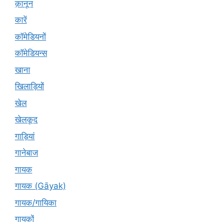
क़ानून
कारें
कॉमेडियनों
कॉमेडियन्स
खाना
खिलाड़ियों
खेल
खेलकूद
गाड़ियां
गानेबाज
गायक
गायक (Gāyak)
गायक/गायिका
गायकों