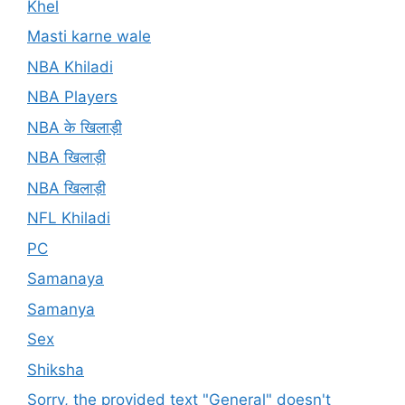
Khel
Masti karne wale
NBA Khiladi
NBA Players
NBA के खिलाड़ी
NBA खिलाड़ी
NBA खिलाड़ी
NFL Khiladi
PC
Samanaya
Samanya
Sex
Shiksha
Sorry, the provided text "General" doesn't