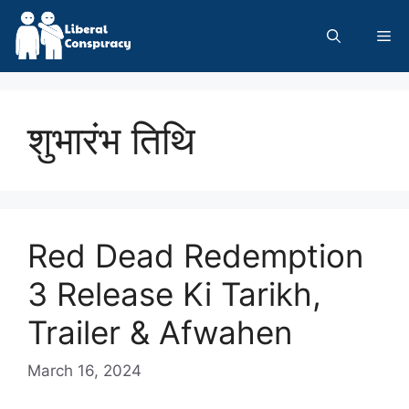
Skip
to
Me
content
शुभारंभ तिथि
Red Dead Redemption
3 Release Ki Tarikh,
Trailer & Afwahen
March 16, 2024