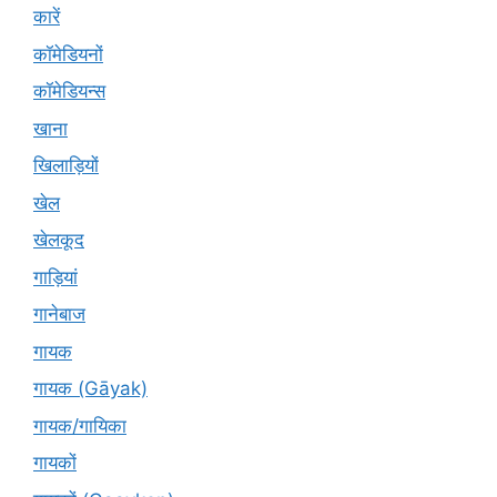
कारें
कॉमेडियनों
कॉमेडियन्स
खाना
खिलाड़ियों
खेल
खेलकूद
गाड़ियां
गानेबाज
गायक
गायक (Gāyak)
गायक/गायिका
गायकों