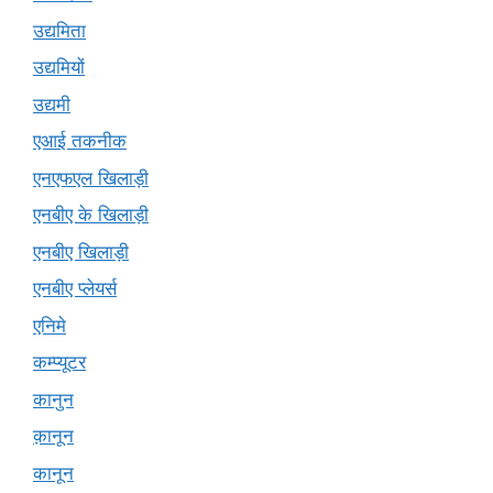
उद्यमिता
उद्यमियों
उद्यमी
एआई तकनीक
एनएफएल खिलाड़ी
एनबीए के खिलाड़ी
एनबीए खिलाड़ी
एनबीए प्लेयर्स
एनिमे
कम्प्यूटर
कानुन
क़ानून
कानून