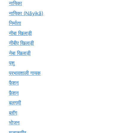
नायिका
नायिका (Nāyikā)
निर्माता
नीबा खिलाड़ी
नीबीए खिलाड़ी
नेबा खिलाड़ी
पशु
प्रभावशाली गायक
फैशन
फ़ैशन
बलगमी
ब्लॉग
भोजन
मज़ाकगीर