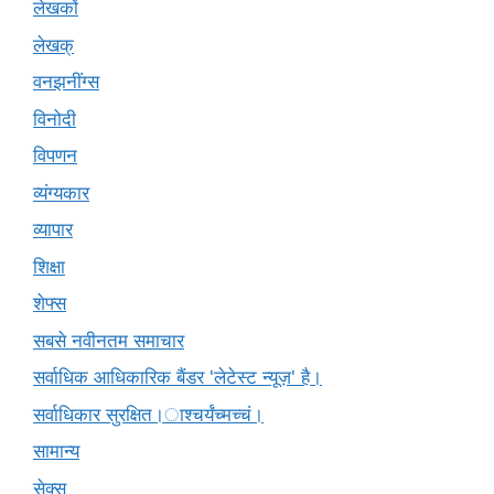
लेखकों
लेखक्
वनझनींग्स
विनोदी
विपणन
व्यंग्यकार
व्यापार
शिक्षा
शेफ्स
सबसे नवीनतम समाचार
सर्वाधिक आधिकारिक बैंडर 'लेटेस्ट न्यूज़' है।
सर्वाधिकार सुरक्षित।ाश्चर्यंच्मच्चं।
सामान्य
सेक्स