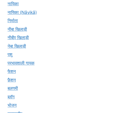
नायिका
नायिका (Nāyikā)
निर्माता
नीबा खिलाड़ी
नीबीए खिलाड़ी
नेबा खिलाड़ी
पशु
प्रभावशाली गायक
फैशन
फ़ैशन
बलगमी
ब्लॉग
भोजन