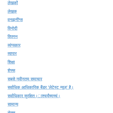
लेखकों
लेखक्
वनझनींग्स
विनोदी
विपणन
व्यंग्यकार
व्यापार
शिक्षा
शेफ्स
सबसे नवीनतम समाचार
सर्वाधिक आधिकारिक बैंडर 'लेटेस्ट न्यूज़' है।
सर्वाधिकार सुरक्षित।ाश्चर्यंच्मच्चं।
सामान्य
सेक्स