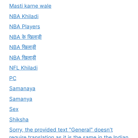
Masti karne wale
NBA Khiladi
NBA Players
NBA के खिलाड़ी
NBA खिलाड़ी
NBA खिलाड़ी
NFL Khiladi
PC
Samanaya
Samanya
Sex
Shiksha
Sorry, the provided text "General" doesn't
require translation as it is the same in the Indian