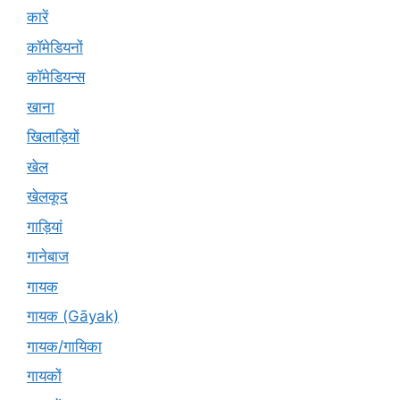
कारें
कॉमेडियनों
कॉमेडियन्स
खाना
खिलाड़ियों
खेल
खेलकूद
गाड़ियां
गानेबाज
गायक
गायक (Gāyak)
गायक/गायिका
गायकों