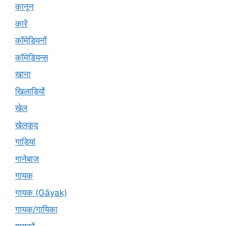
कानून
कारें
कॉमेडियनों
कॉमेडियन्स
खाना
खिलाड़ियों
खेल
खेलकूद
गाड़ियां
गानेबाज
गायक
गायक (Gāyak)
गायक/गायिका