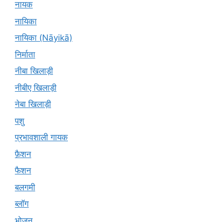
नायक
नायिका
नायिका (Nāyikā)
निर्माता
नीबा खिलाड़ी
नीबीए खिलाड़ी
नेबा खिलाड़ी
पशु
प्रभावशाली गायक
फ़ैशन
फैशन
बलगमी
ब्लॉग
भोजन