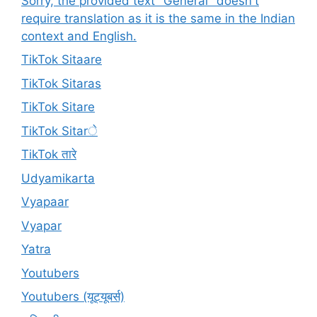
Sorry, the provided text "General" doesn't
require translation as it is the same in the Indian
context and English.
TikTok Sitaare
TikTok Sitaras
TikTok Sitare
TikTok Sitarे
TikTok तारे
Udyamikarta
Vyapaar
Vyapar
Yatra
Youtubers
Youtubers (यूट्यूबर्स)