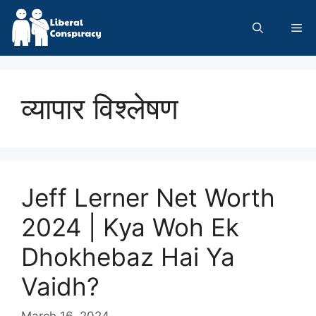
Skip
to
Me
content
व्यापार विश्लेषण
Jeff Lerner Net Worth
2024 | Kya Woh Ek
Dhokhebaz Hai Ya
Vaidh?
March 16, 2024