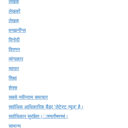
लेखक
लेखकों
लेखक्
वनझनींग्स
विनोदी
विपणन
व्यंग्यकार
व्यापार
शिक्षा
शेफ्स
सबसे नवीनतम समाचार
सर्वाधिक आधिकारिक बैंडर 'लेटेस्ट न्यूज़' है।
सर्वाधिकार सुरक्षित।ाश्चर्यंच्मच्चं।
सामान्य