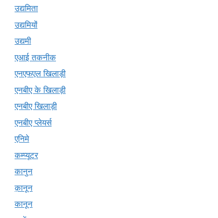
उद्यमिता
उद्यमियों
उद्यमी
एआई तकनीक
एनएफएल खिलाड़ी
एनबीए के खिलाड़ी
एनबीए खिलाड़ी
एनबीए प्लेयर्स
एनिमे
कम्प्यूटर
कानुन
क़ानून
कानून