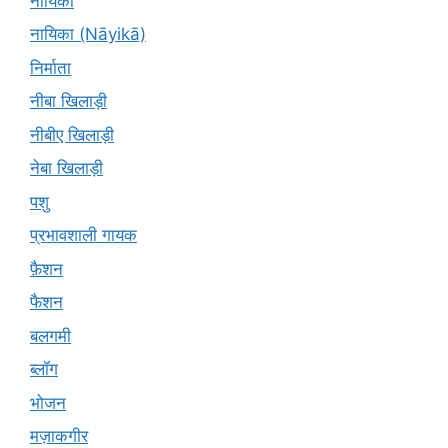
नायिका
नायिका (Nāyikā)
निर्माता
नीबा खिलाड़ी
नीबीए खिलाड़ी
नेबा खिलाड़ी
पशु
प्रभावशाली गायक
फ़ैशन
फैशन
बलगमी
ब्लॉग
भोजन
मज़ाकगीर