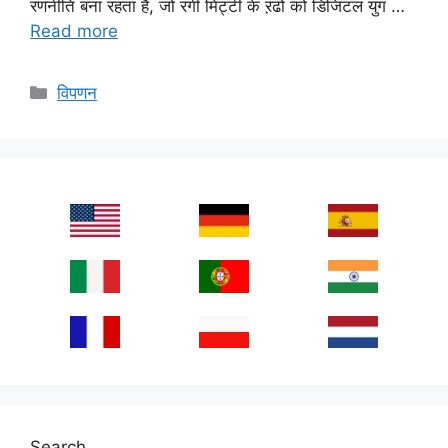
रणनीति बना रहता है, जो रंगीं मिट्टी के ऱढों को डिजिटल युग …
Read more
Categories
विपणन
Search