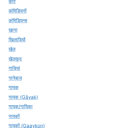
कारें
कॉमेडियनों
कॉमेडियन्स
खाना
खिलाड़ियों
खेल
खेलकूद
गाड़ियां
गानेबाज
गायक
गायक (Gāyak)
गायक/गायिका
गायकों
गायकों (Gaaykon)