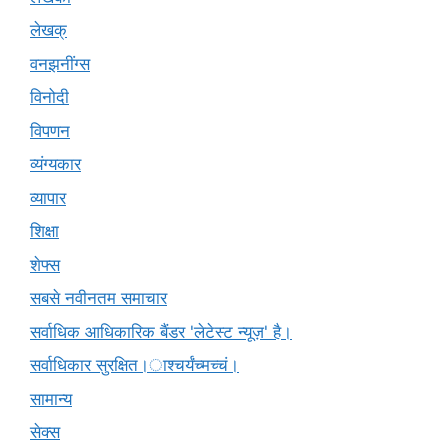
लेखक्
वनझनींग्स
विनोदी
विपणन
व्यंग्यकार
व्यापार
शिक्षा
शेफ्स
सबसे नवीनतम समाचार
सर्वाधिक आधिकारिक बैंडर 'लेटेस्ट न्यूज़' है।
सर्वाधिकार सुरक्षित।ाश्चर्यंच्मच्चं।
सामान्य
सेक्स