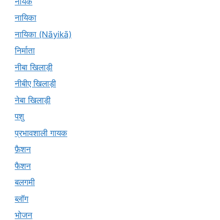
नायक
नायिका
नायिका (Nāyikā)
निर्माता
नीबा खिलाड़ी
नीबीए खिलाड़ी
नेबा खिलाड़ी
पशु
प्रभावशाली गायक
फ़ैशन
फैशन
बलगमी
ब्लॉग
भोजन