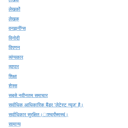
लेखकों
लेखक्
वनझनींग्स
विनोदी
विपणन
व्यंग्यकार
व्यापार
शिक्षा
शेफ्स
सबसे नवीनतम समाचार
सर्वाधिक आधिकारिक बैंडर 'लेटेस्ट न्यूज़' है।
सर्वाधिकार सुरक्षित।ाश्चर्यंच्मच्चं।
सामान्य