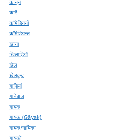
कानून
कारें
कॉमेडियनों
कॉमेडियन्स
खाना
खिलाड़ियों
खेल
खेलकूद
गाड़ियां
गानेबाज
गायक
गायक (Gāyak)
गायक/गायिका
गायकों