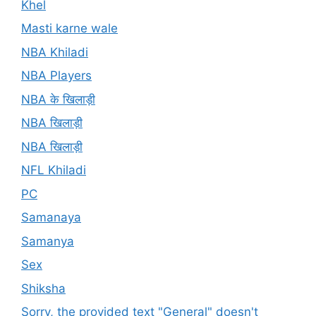
Khel
Masti karne wale
NBA Khiladi
NBA Players
NBA के खिलाड़ी
NBA खिलाड़ी
NBA खिलाड़ी
NFL Khiladi
PC
Samanaya
Samanya
Sex
Shiksha
Sorry, the provided text "General" doesn't